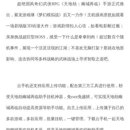
超绝国风奇幻武侠
RPG《天地劫：幽城再临》手游正式推
出，紫龙游戏继《梦幻模拟战》后又一力作！主机级画质犹如观看
一场剧场版3D动漫大作；游戏剧情扣人心弦，如看电影般过瘾；
亲身挑战超巨型BOSS，感受一下什么是拳拳到肉！超过数百个随
机事件，展现一个活灵活现的江湖；不喜欢无脑打架？那就在地形
影响、连击协同等多样战略的武林战场上寻求智取之道吧。
云手机还支持应用上传功能，配合第三方工具进行使用，秒
变
天地劫幽城再临
助手挂机神器，免
root免越狱，可实现
天地劫幽
城再临
自动提高资源等助手功能。自主上传应用，上传属于自己的
多款游戏，多款应用，批量挂机，一键管理。下载云手机一起
天地
劫幽城再临
挂机多开，提高
天地劫幽城再临
经验助手吧。