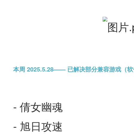
本
周 2
025.5.28—— 已解决部分兼容游戏（
- 倩女幽魂
- 旭日攻速