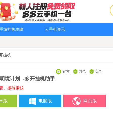
手游挂机攻略
云手机资讯
开挂机
官方
绿色
安全
明境计划
-多开挂机助手
托管、搬砖赚钱
卓版
电脑版
网页版