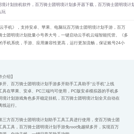
明境计划挂机软件，百万骑士团明境计划多开器下载，百万骑士团明境计
么玩
多云手机》，支持安卓、苹果、电脑玩百万骑士团明境计划手游，百万
骑士团明境计划批量小号养大号，一键启动云手机云端智能托管。《多
本的手机系统，手游、应用兼容性更高，运行更加流畅，保证账号24小
件介绍】
单开、百万骑士团明境计划手游多开助手工具助手“云手机”上线
工具在苹果、安卓、PC三端均可使用，PC版安卓模拟器的手机多
明境计划游戏角色多开稳定挂机，百万骑士团明境计划全天自动在
离线运行。
第三方百万骑士团明境计划助手工具工具进行使用，变百万骑士团
具工具，百万骑士团明境计划手游免root免越狱多开，实现百万