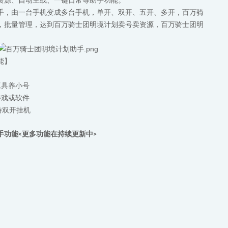
资源、自动主线、一键日常等助手功能。
手，由一台手机变成多台手机，单开、双开、五开、多开，百万骑
，批量管理，达到百万骑士团明境计划卖号卖资源，百万骑士团明
能】
工具养小号
游戏或软件
游双开挂机
手功能
更多
功能在持续更新中
<
>