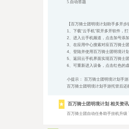
5.
自动答题
【百万骑士团明境计划助手多开步
1、下载“云手机”双开多开软件，打
2、进入云手机频道，点击加号添
3、在应用中心搜索对应百万骑士
4、登陆并使用百万骑士团明境计
5、返回云手机界面实现百万骑士
6、可重新进入设备，点击红色的
小提示： 百万骑士团明境计划手
百万骑士团明境计划手游托管后还
百万骑士团明境计划 相关资讯
百万骑士团自动任务助手挂机升级