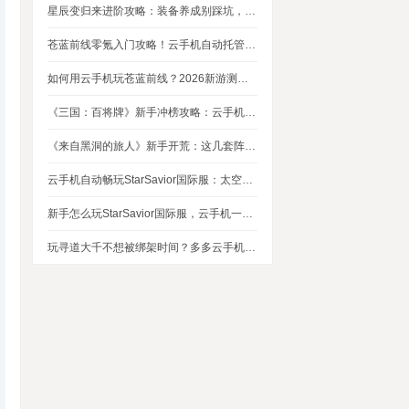
星辰变归来进阶攻略：装备养成别踩坑，这几个技巧让你省下80%资源
苍蓝前线零氪入门攻略！云手机自动托管，24小时自动刷资源不掉队
如何用云手机玩苍蓝前线？2026新游测评，新手入坑玩法指南
《三国：百将牌》新手冲榜攻略：云手机多开挂机，轻松拿捏牌局优势
《来自黑洞的旅人》新手开荒：这几套阵容，实测好用
云手机自动畅玩StarSavior国际服：太空星战到底值不值得入坑
新手怎么玩StarSavior国际服，云手机一键搞定
玩寻道大千不想被绑架时间？多多云手机帮我自动挂机平衡游戏和生活