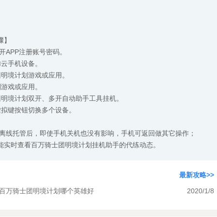
骤】
开APP注册账号密码。
加云手机设备。
团明境计划游戏或应用。
划游戏或应用。
团明境计划双开、多开自动助手工具挂机。
虚拟键按钮切换多个设备。
游离线托管后，即使手机关机也没有影响，手机可返回做其它操作；
能实时查看百万骑士团明境计划挂机助手的代练动态。
最新攻略>>
 百万骑士团明境计划哪个英雄好
2020/1/8