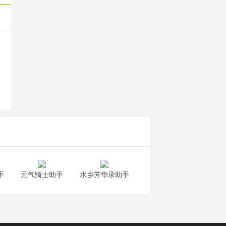
机
手
元气骑士助手
水乡芳华录助手