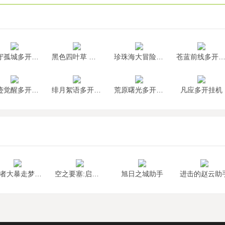
墨守孤城多开挂机
黑色四叶草 魔法帝之道多开挂机
珍珠海大冒险多开挂机
苍蓝前线多开挂
神迹觉醒多开挂机
绯月絮语多开挂机
荒原曙光多开挂机
凡应多开挂机
勇者大暴走梦境彼岸助手
空之要塞:启航助手
旭日之城助手
进击的赵云助