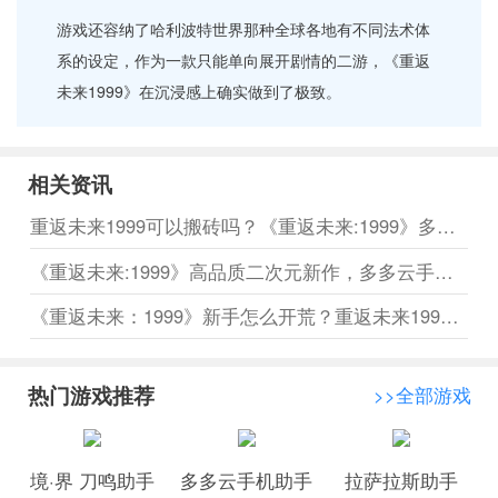
游戏还容纳了哈利波特世界那种全球各地有不同法术体
系的设定，作为一款只能单向展开剧情的二游，《重返
未来1999》在沉浸感上确实做到了极致。
相关资讯
重返未来1999可以搬砖吗？《重返未来:1999》多开小号开荒攻略！
《重返未来:1999》高品质二次元新作，多多云手机多开托管护肝任务日常
《重返未来：1999》新手怎么开荒？重返未来1999小号多开刷初始！
热门游戏推荐
>>全部游戏
境·界 刀鸣助手
多多云手机助手
拉萨拉斯助手