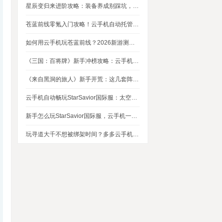
星辰变归来进阶攻略：装备养成别踩坑，这几个技巧让你省下80%资源
苍蓝前线零氪入门攻略！云手机自动托管，24小时自动刷资源不掉队
如何用云手机玩苍蓝前线？2026新游测评，新手入坑玩法指南
《三国：百将牌》新手冲榜攻略：云手机多开挂机，轻松拿捏牌局优势
《来自黑洞的旅人》新手开荒：这几套阵容，实测好用
云手机自动畅玩StarSavior国际服：太空星战到底值不值得入坑
新手怎么玩StarSavior国际服，云手机一键搞定
玩寻道大千不想被绑架时间？多多云手机帮我自动挂机平衡游戏和生活