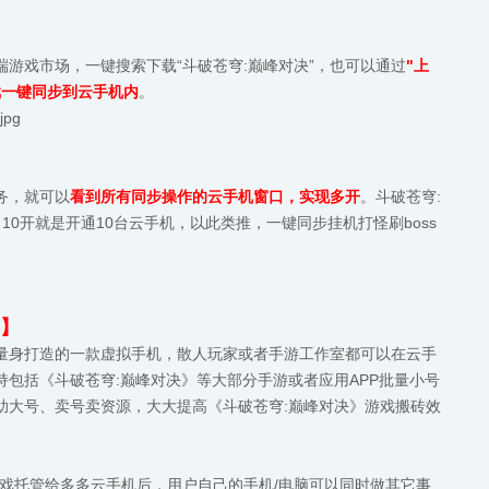
游戏市场，一键搜索下载“斗破苍穹:巅峰对决”，也可以通过
"上
戏一键同步到云手机内
。
务，就可以
看到所有同步操作的云手机窗口，实现多开
。斗破苍穹:
10开就是开通10台云手机，以此类推，一键同步挂机打怪刷boss
】
量身打造的一款虚拟手机，散人玩家或者手游工作室都可以在云手
包括《斗破苍穹:巅峰对决》等大部分手游或者应用APP批量小号
助大号、卖号卖资源，大大提高《斗破苍穹:巅峰对决》游戏搬砖效
戏托管给多多云手机后，用户自己的手机/电脑可以同时做其它事