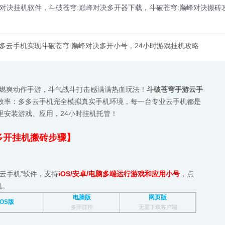
峰对决挂机软件，斗破苍穹:巅峰对决多开器下载，斗破苍穹:巅峰对决搬砖
多云手机实现斗破苍穹:巅峰对决多开小号，24小时游戏挂机攻略
原燃爽动作手游，斗气战斗打击感满满热血玩法！
斗破苍穹手游云手
效率：多多云手机完全模拟真实手机环境，每一台专业云手机都是
里安装游戏、应用，24小时挂机托管！
多开挂机搬砖步骤】
云手机”软件，支持
iOS/安卓/电脑多端运行游戏和应用小号
，点
机。
电脑版
网页版
iOS版
多开群控
无需下载客户端