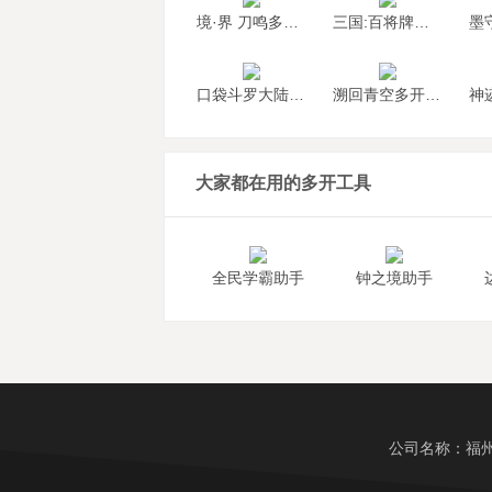
境·界 刀鸣多开挂机
三国:百将牌多开挂机
口袋斗罗大陆多开挂机
溯回青空多开挂机
大家都在用的多开工具
全民学霸助手
钟之境助手
公司名称：福