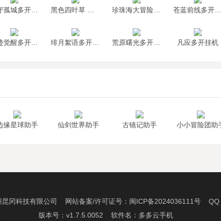
墨守孤城多开挂机
黑色四叶草 魔法帝之道多开挂机
珍珠海大冒险多开挂机
苍蓝前线多开挂
神迹觉醒多开挂机
绯月絮语多开挂机
荒原曙光多开挂机
凡应多开挂机
边缘星球助手
仙剑世界助手
古镜记助手
小小冒险团助
州昆冈科技有限公司 网站备案/许可证号：
闽ICP备2024036111号
QQ：2
版本号：v1.7.5.0052 软件名：多多云手机