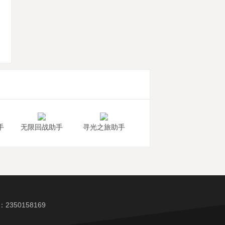
机
手
无限回战助手
寻光之旅助手
350158169