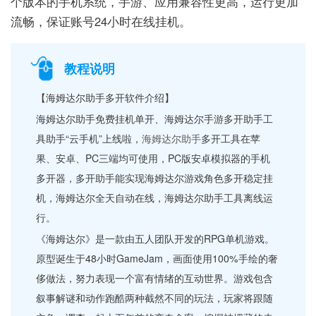
个版本的手机系统，手游、应用兼容性更高，运行更加
流畅，保证账号24小时在线挂机。
教程说明
【海姆达尔助手多开软件介绍】
海姆达尔助手免费挂机单开、海姆达尔手游多开助手工
具助手“云手机”上线啦，
海姆达尔助手
多开工具在苹
果、安卓、PC三端均可使用，PC版安卓模拟器的手机
多开器，多开助手能实现海姆达尔游戏角色多开稳定挂
机，海姆达尔全天自动在线，海姆达尔助手工具离线运
行。
《海姆达尔》是一款由五人团队开发的RPG单机游戏。
原型诞生于48小时GameJam，画面使用100%手绘的奢
侈做法，努力表现一个富有情绪的互动世界。游戏包含
叙事解谜和动作跑酷两种截然不同的玩法，玩家将跟随