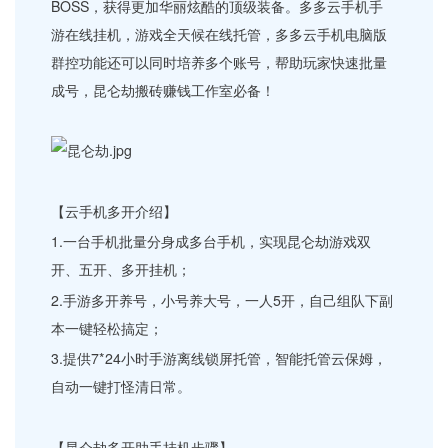
BOSS，获得更加华丽炫酷的顶级装备。多多云手机手
游在线挂机，游戏全天候在线托管，多多云手机电脑版
群控功能还可以同时培养多个账号，帮助玩家快速批量
成号，昆仑劫搬砖赚钱工作室必备！
【云手机多开介绍】
1.一台手机批量分身成多台手机，实现昆仑劫游戏双
开、五开、多开挂机；
2.手游多开养号，小号养大号，一人5开，自己组队下副
本一键轻松搞定；
3.提供7*24小时手游离线锁屏托管，智能托管云保姆，
自动一键打怪清日常。
【昆仑劫多开助手挂机步骤】