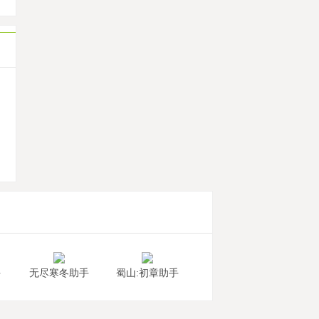
机
手
无尽寒冬助手
蜀山:初章助手