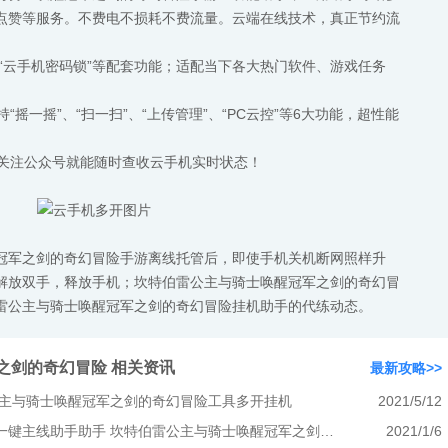
点赞等服务。不费电不损耗不费流量。云端在线技术，真正节约流
拟定位”“云手机密码锁”等配套功能；适配当下各大热门软件、游戏任务
“摇一摇”、“扫一扫”、“上传管理”、“PC云控”等6大功能，超性能
需关注公众号就能随时查收云手机实时状态！
冠军之剑的奇幻冒险手游离线托管后，即使手机关机断网照样升
解放双手，释放手机；坎特伯雷公主与骑士唤醒冠军之剑的奇幻冒
雷公主与骑士唤醒冠军之剑的奇幻冒险挂机助手的代练动态。
之剑的奇幻冒险 相关资讯
最新攻略>>
公主与骑士唤醒冠军之剑的奇幻冒险工具多开挂机
2021/5/12
坎特伯雷公主与骑士唤醒冠军之剑一键主线助手助手 坎特伯雷公主与骑士唤醒冠军之剑的奇幻冒险游戏介绍
2021/1/6