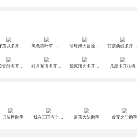
墨守孤城多开挂机
黑色四叶草 魔法帝之道多开挂机
珍珠海大冒险多开挂机
苍蓝前线多开挂
神迹觉醒多开挂机
绯月絮语多开挂机
荒原曙光多开挂机
凡应多开挂机
一刀传世助手
我在三国有个局助手
逍遥大陆助手
虚无之印助