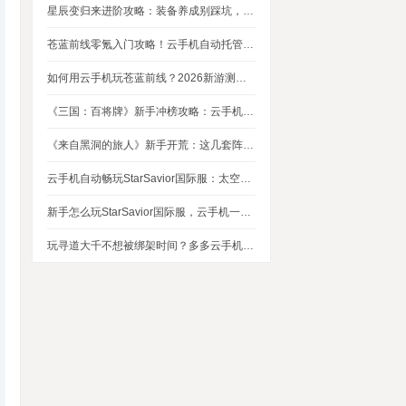
星辰变归来进阶攻略：装备养成别踩坑，这几个技巧让你省下80%资源
苍蓝前线零氪入门攻略！云手机自动托管，24小时自动刷资源不掉队
如何用云手机玩苍蓝前线？2026新游测评，新手入坑玩法指南
《三国：百将牌》新手冲榜攻略：云手机多开挂机，轻松拿捏牌局优势
《来自黑洞的旅人》新手开荒：这几套阵容，实测好用
云手机自动畅玩StarSavior国际服：太空星战到底值不值得入坑
新手怎么玩StarSavior国际服，云手机一键搞定
玩寻道大千不想被绑架时间？多多云手机帮我自动挂机平衡游戏和生活