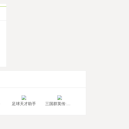
机
手
足球天才助手
三国群英传:国战版助手