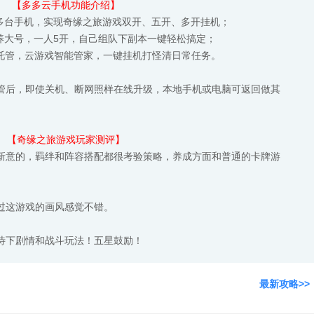
【多多云手机功能介绍】
成多台手机，实现奇缘之旅游戏双开、五开、多开挂机；
养大号，一人5开，自己组队下副本一键轻松搞定；
锁屏托管，云游戏智能管家，一键挂机打怪清日常任务。
管后，即使关机、断网照样在线升级，本地手机或电脑可返回做其
【奇缘之旅游戏玩家测评】
新意的，羁绊和阵容搭配都很考验策略，养成方面和普通的卡牌游
过这游戏的画风感觉不错。
待下剧情和战斗玩法！五星鼓励！
最新攻略>>