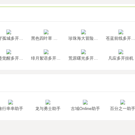
墨守孤城多开挂机
黑色四叶草 魔法帝之道多开挂机
珍珠海大冒险多开挂机
苍蓝前线多开挂
神迹觉醒多开挂机
绯月絮语多开挂机
荒原曙光多开挂机
凡应多开挂机
旅行串串助手
龙与勇士助手
古域Online助手
百分之一助