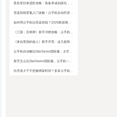
星辰变归来进阶攻略：装备养成别踩坑，这几个技巧让你省下80%资源
苍蓝前线零氪入门攻略！云手机自动托管，24小时自动刷资源不掉队
如何用云手机玩苍蓝前线？2026新游测评，新手入坑玩法指南
《三国：百将牌》新手冲榜攻略：云手机多开挂机，轻松拿捏牌局优势
《来自黑洞的旅人》新手开荒：这几套阵容，实测好用
云手机自动畅玩StarSavior国际服：太空星战到底值不值得入坑
新手怎么玩StarSavior国际服，云手机一键搞定
玩寻道大千不想被绑架时间？多多云手机帮我自动挂机平衡游戏和生活