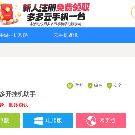
手游挂机攻略
云手机资讯
官方
绿色
安全
-多开挂机助手
托管、搬砖赚钱
卓版
电脑版
网页版