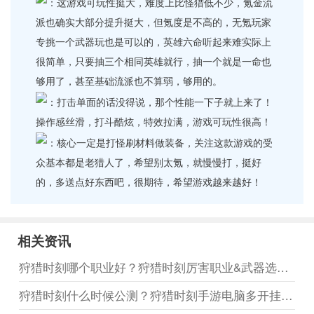
：这游戏可玩性挺大，难度上比怪猎低不少，氪金流
派也确实大部分提升挺大，但氪度是不高的，无氪玩家
专挑一个武器玩也是可以的，英雄六命听起来难实际上
很简单，只要抽三个相同英雄就行，抽一个就是一命也
够用了，甚至基础流派也不算弱，够用的。
：打击单面的话没得说，那个性能一下子就上来了！
操作感丝滑，打斗酷炫，特效拉满，游戏可玩性很高！
：核心一定是打怪刷材料做装备，关注这款游戏的受
众基本都是老猎人了，希望别太氪，就慢慢打，挺好
的，多送点好东西吧，很期待，希望游戏越来越好！
相关资讯
狩猎时刻哪个职业好？狩猎时刻厉害职业&武器选择分析说明
狩猎时刻什么时候公测？狩猎时刻手游电脑多开挂机教程