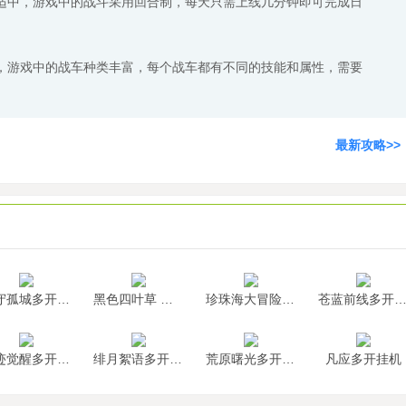
适中，游戏中的战斗采用回合制，每天只需上线几分钟即可完成日
。
，游戏中的战车种类丰富，每个战车都有不同的技能和属性，需要
。
最新攻略>>
墨守孤城多开挂机
黑色四叶草 魔法帝之道多开挂机
珍珠海大冒险多开挂机
苍蓝前线多开挂
神迹觉醒多开挂机
绯月絮语多开挂机
荒原曙光多开挂机
凡应多开挂机