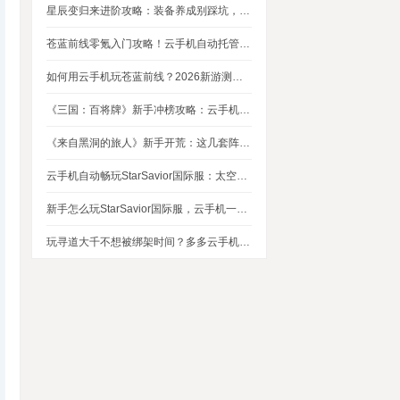
星辰变归来进阶攻略：装备养成别踩坑，这几个技巧让你省下80%资源
苍蓝前线零氪入门攻略！云手机自动托管，24小时自动刷资源不掉队
如何用云手机玩苍蓝前线？2026新游测评，新手入坑玩法指南
《三国：百将牌》新手冲榜攻略：云手机多开挂机，轻松拿捏牌局优势
《来自黑洞的旅人》新手开荒：这几套阵容，实测好用
云手机自动畅玩StarSavior国际服：太空星战到底值不值得入坑
新手怎么玩StarSavior国际服，云手机一键搞定
玩寻道大千不想被绑架时间？多多云手机帮我自动挂机平衡游戏和生活