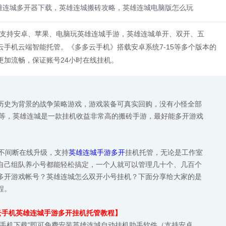
雄连城多开器下载，英雄连城搬砖攻略，英雄连城电脑版怎么玩
，支持安卓、苹果、电脑玩英雄连城手游，英雄连城单开、双开、五
手机云端智能托管。《多多云手机》搭载安卓系统7-15等多个版本的
更加流畅，保证账号24小时在线挂机。
历史为背景的战争策略游戏，游戏装备可真实回购，没有小怪全部
具等，英雄连城是一款挂机收益非常高的搬砖手游，最好能多开游戏
时不间断在线升级，支持
英雄连城手游多开
挂机托管，无论是工作室
自己组队养小号都能轻松搞定，一个人就可以管理几十个、几百个
多开游戏帐号？英雄连城怎么双开小号挂机？下面分享给大家的是
程。
云手机英雄连城手游多开挂机托管教程】
云手机下载”即可免费安装英雄连城自动挂机助手软件（支持安卓、