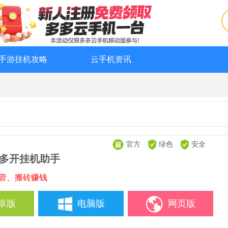
手游挂机攻略
云手机资讯
官方
绿色
安全
-多开挂机助手
托管、搬砖赚钱
卓版
电脑版
网页版