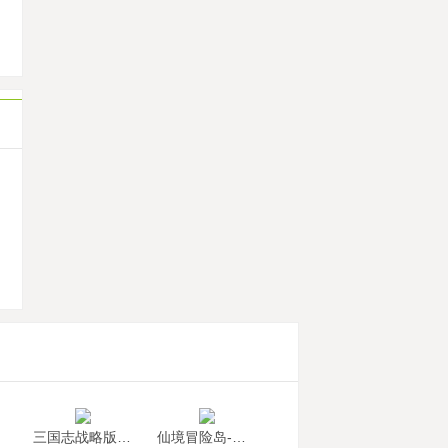
机
三国志战略版助手
仙境冒险岛-梦幻国度助手