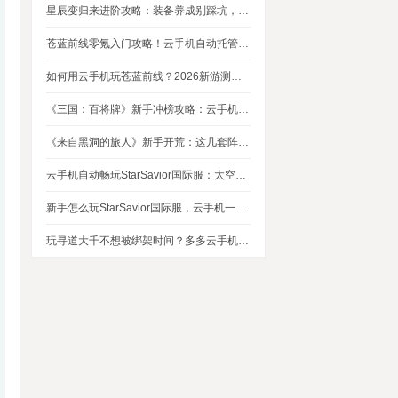
星辰变归来进阶攻略：装备养成别踩坑，这几个技巧让你省下80%资源
苍蓝前线零氪入门攻略！云手机自动托管，24小时自动刷资源不掉队
如何用云手机玩苍蓝前线？2026新游测评，新手入坑玩法指南
《三国：百将牌》新手冲榜攻略：云手机多开挂机，轻松拿捏牌局优势
《来自黑洞的旅人》新手开荒：这几套阵容，实测好用
云手机自动畅玩StarSavior国际服：太空星战到底值不值得入坑
新手怎么玩StarSavior国际服，云手机一键搞定
玩寻道大千不想被绑架时间？多多云手机帮我自动挂机平衡游戏和生活