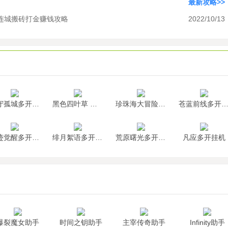
最新攻略>>
连城搬砖打金赚钱攻略
2022/10/13
墨守孤城多开挂机
黑色四叶草 魔法帝之道多开挂机
珍珠海大冒险多开挂机
苍蓝前线多开挂
神迹觉醒多开挂机
绯月絮语多开挂机
荒原曙光多开挂机
凡应多开挂机
爆裂魔女助手
时间之钥助手
主宰传奇助手
Infinity助手