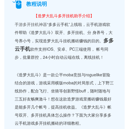
教程说明
【造梦大乱斗多开挂机助手介绍】
手游多开挂机神器
“多多云手机”上线啦，云手机游戏软
件帮助《造梦大乱斗》双开、多开挂机、分 身养号，大
多多
号养小号，实现造梦大乱斗挂机搬砖赚钱的目的。
云手机
软件支持IOS、安卓、PC三端使用， 帐号同
步，批量群控，24小时自动云端在线，离线挂机！
《造梦大乱斗》是一款公平moba竞技与roguelike冒险
结合的游戏，游戏采用横版moba的对局形式，上下野三
线协作，配合飞行、坐骑等创新野怪buff，随时随地与
三五好友畅爽激斗！想在这款造梦游戏里搬砖赚钱最好
是能多开几个帐号，提高挂机收益。《造梦大乱斗》帐
号双开、多开挂机具体怎么操作？下面为大家分享多多
云手机游戏多开挂机搬砖的详细教程。