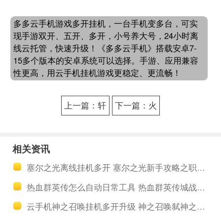
多多云手机游戏多开挂机，一台手机变多台，可实
现手游双开、五开、多开，小号养大号，24小时离
线云托管，快速升级！《多多云手机》搭载安卓7-
15多个版本的安卓系统可以选择。手游、应用兼容
性更高，用云手机挂机游戏更稳定、更流畅！
上一篇：轩
下一篇：火
辕剑剑之源
王手游隐攻
自动任务助
流飞虎玩法
相关资讯
手挂机 轩辕
攻略详解 火
塞尔之光离线挂机多开 塞尔之光新手攻略之职业养成
剑剑之源商
王破晓之战
热血群英传怎么自动日常工具 热血群英传城战玩法介绍
店买什么好
助手离线升
云手机神之召唤挂机多开升级 神之召唤弑神之战玩法攻略
级完成