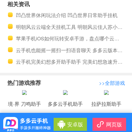
相关资讯
10级提高初
云已用高性
凹凸世界休闲玩法介绍 凹凸世界日常助手挂机
始号 公主连
价设备造云
明朝风云云端全天挂机工具 明朝风云佳人苏小小获取攻略
接免root自
端生态
苹果手机iOS如何玩转安卓手游，盘点哪个云手机更好用？
动升级提高
云手机也能摇一摇扫一扫语音聊天 多多云版本大更新
初始号
云手机完美幻想多开助手助手 完美幻想急速升级攻略
热门游戏推荐
>>全部游戏
境·界 刀鸣助手
多多云手机助手
拉萨拉斯助手
安卓版
网页版