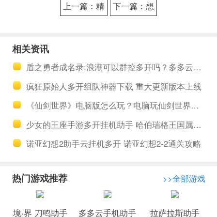
上一篇：精
下一篇：想
灵盛典自动
不想修真自
副本助手 精
动炼丹挂机
相关资讯
灵盛典战斗
助手 想不想
盾之勇者成名录:浪潮可以群控多开吗？多多云群控多开好用吗？
力怎么提升
修真如何获
疯狂原始人多开组队神器下载 重大更新版本上线
取功德
《仙剑世界》电脑版怎么玩？电脑玩仙剑世界手游下载、云手机安装教程
少女的王座手游多开挂机助手 哈伯瑞格王国属性详细介绍
诺亚幻想2助手云挂机多开 诺亚幻想2-2通关攻略
热门游戏推荐
>>全部游戏
境·界 刀鸣助手
多多云手机助手
拉萨拉斯助手