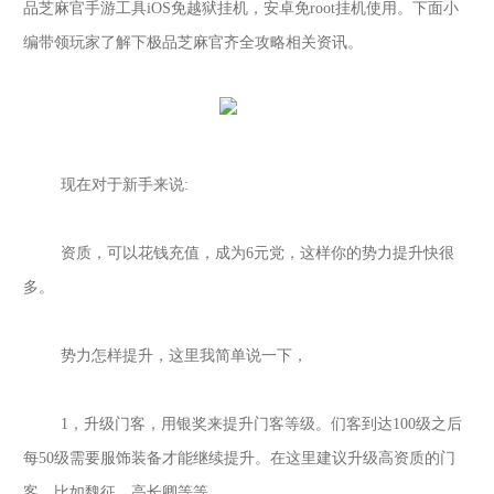
品芝麻官
手游工具
iOS免越狱挂机，安卓免root挂机使用。下面小
编带领玩家了解下
极品芝麻官齐全攻略
相关资讯。
现在对于新手来说
:
资质，可以花钱充值，成为
6元党，这样你的势力提升快很
多。
势力怎样提升，这里我简单说一下，
1，升级门客，用银奖来提升门客等级。们客到达100级之后
每50级需要服饰装备才能继续提升。在这里建议升级高资质的门
客，比如魏征，高长卿等等。