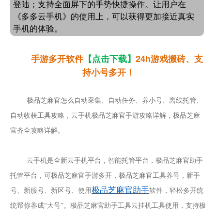
登陆；支持全面屏下的手势快捷操作。让用户在
《多多云手机》的使用上，可以获得更加接近真实
手机的体验。
手游多开软件
【点击下载】
24h游戏搬砖、支
持小号多开！
极品芝麻官
怎么自动采集、自动任务、养小号、离线托管、
自动收获工具攻略，云手机
极品芝麻官
手游攻略详解，
极品芝麻
官齐全攻略详解
。
云手机是全新云手机平台，智能托管平台，
极品芝麻官
助手
托管平台，可
极品芝麻官
手游多开，
极品芝麻官
工具养号，新手
极品芝麻官
助手
号、新服号、新区号、使用
软件，轻松多开统
统帮你养成
“大号”。
极品芝麻官
助手工具云挂机工具使用，支持
极