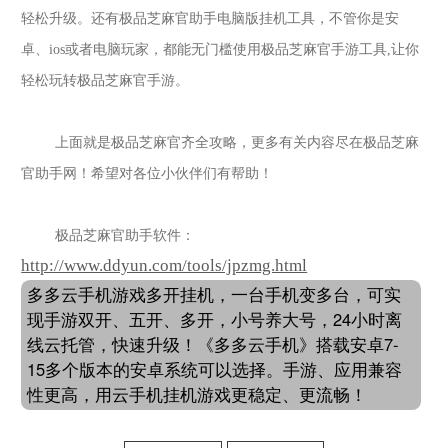
轻松升级。还有
极品芝麻官
助手电脑版挂机工具，不管你是安
卓、
ios或者电脑玩家，都能无门槛使用
极品芝麻官
手游工具
,让你
轻松玩转
极品芝麻官
手游。
上面就是
极品芝麻官齐全攻略
，更多有关内容尽在
极品芝麻
官
助手网！希望对各位小伙伴们有帮助！
极品芝麻官
助手软件：
http://www.ddyun.com/tools/jpzmg.html
多多云手机游戏多开挂机，一台手机变多台，可实
现手游双开、五开、多开，小号养大号，24小时离
线云托管，快速升级！《多多云手机》搭载安卓7-
15多个版本的安卓系统可以选择。手游、应用兼容
性更高，用云手机挂机游戏更稳定、更流畅！