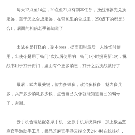
每天
12点至14点，20点至21点有副本任务，强烈推荐先兑换
服饰，至于怎么合成服饰，在背包里的合成里，250级下的都是3
合1，后面的相信老手都知道了
出战令是打怪的，副本
boss，提高图时最后一人性怪时使
用，出使令是用于衙门4次以后使用的，衙门1小时提高新1次，挑
战书用于打开衙门，里面有个更多消息，打开之后挑战就行了
最后，武力最关键，智力多钱多，政治多粮多，魅力多兵
多，兵产多少消耗多少粮，点击自己头像就能知道自己的编号
了，谢谢
。
云手机合理适配各系手机，还原手机系统操作，加上
极品芝
麻官
手游助手工具，
极品芝麻官
手游云端全天
24小时在线挂机，