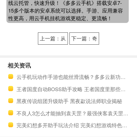
线云托管，快速升级！《多多云手机》搭载安卓7-
15多个版本的安卓系统可以选择。手游、应用兼容
性更高，用云手机挂机游戏更稳定、更流畅！
上一篇：从
下一篇：奇
零开始多开
想江湖多开
组队神器下
免费助手工
相关资讯
载 异世界生
具 奇想江湖
云手机玩动作手游也能丝滑流畅？多多云新功能极效强化上线
活菲鲁特偷
玩法介绍
王者国度自动BOSS助手攻略 王者国度里那些让人容易忽视的战力
窃徽属性特
黑夜传说组团升级助手 黑夜歘说法师职业揭秘
点详解
不良人3怎么才能抽到袁天罡？最强侠客袁天罡如何使用？
完美幻想多开助手玩法介绍 完美幻想游戏特色介绍