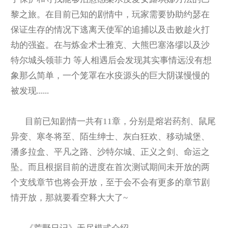
黎之旅。在目前已知的剧情中，玩家需要协助约瑟在
保证生存的情况下逃离天使军的追捕以及击败趁火打
劫的强盗。在与炼金术士雅克、大熊巴塞洛缪以及沙
特尔城头领菲力 等人相遇后会发现其实事情远没有想
象那么简单，一个笼罩在水疫源头的巨大阴谋慢慢的
被发现......
目前已知剧情一共有11章，分别是熔岩药剂、鼠尾
异变、寒冬将至、陌生绅士、灰白狂欢、移动城堡、
潘多拉盒、平凡之路、沙特尔城、正义之剑、命运之
坠。而且根据目前的进度在首次测试期间未开放的两
个支线章节也将会开放，至于会不会有更多的章节剧
情开放，那就要看空释大大了~