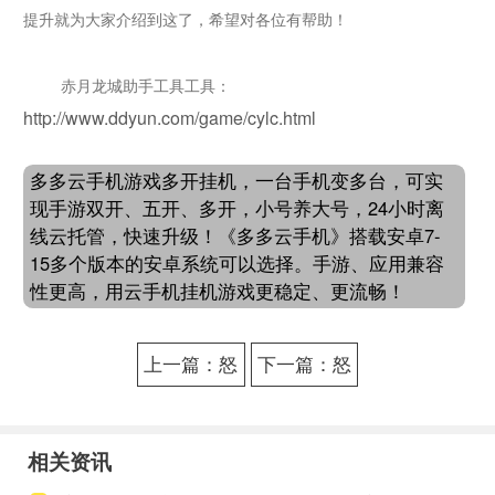
提升就为大家介绍到这了，希望对各位有帮助！
赤月龙城
助手工具工具：
http://www.ddyun.com/game/cylc.html
多多云手机游戏多开挂机，一台手机变多台，可实
现手游双开、五开、多开，小号养大号，24小时离
线云托管，快速升级！《多多云手机》搭载安卓7-
15多个版本的安卓系统可以选择。手游、应用兼容
性更高，用云手机挂机游戏更稳定、更流畅！
上一篇：怒
下一篇：怒
火一刀自动
火一刀手游
采集工具助
装备投保在
相关资讯
手 怒火一刀
哪里 怒火一