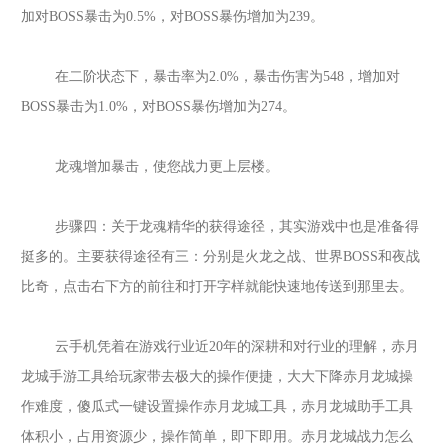
加对BOSS暴击为0.5%，对BOSS暴伤增加为239。
在二阶状态下，暴击率为
2.0%，暴击伤害为548，增加对
BOSS暴击为1.0%，对BOSS暴伤增加为274。
龙魂增加暴击，使您战力更上层楼。
步骤四：关于龙魂精华的获得途径，其实游戏中也是准备得
挺多的。主要获得途径有三：分别是火龙之战、世界
BOSS和夜战
比奇，点击右下方的前往和打开字样就能快速地传送到那里去。
云手机凭着在游戏行业近
20年的深耕和对行业的理解，
赤月
龙城
手游工具给玩家带去极大的操作便捷，大大下降
赤月龙城
操
作难度，傻瓜式一键设置操作
赤月龙城
工具，
赤月龙城
助手工具
体积小，占用资源少，操作简单，即下即用。赤月龙城战力怎么