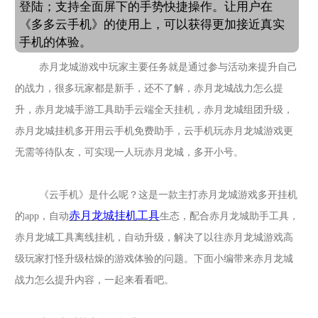
登陆；支持全面屏下的手势快捷操作。让用户在
《多多云手机》的使用上，可以获得更加接近真实
手机的体验。
赤月龙城游戏中玩家主要任务就是通过参与活动来提升自己
的战力，很多玩家都是新手，还不了解，赤月龙城战力怎么提
升，
赤月龙城
手游工具助手云端全天挂机，
赤月龙城
组团升级，
赤月龙城
挂机多开用云手机免费助手，云手机玩
赤月龙城
游戏更
无需等待队友，可实现一人玩
赤月龙城
，多开小号。
《云手机》是什么呢？这是一款主打
赤月龙城
游戏多开挂机
赤月龙城
挂机工具
的
app，自动
生态，配合
赤月龙城
助手工具，
赤月龙城
工具离线挂机，自动升级，解决了以往
赤月龙城
游戏高
级玩家打怪升级枯燥的游戏体验的问题。下面小编带来赤月龙城
战力怎么提升内容，一起来看看吧。