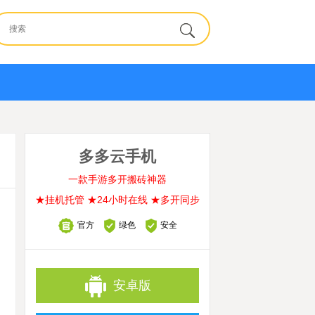
多多云手机
一款手游多开搬砖神器
★挂机托管 ★24小时在线 ★多开同步
官方
绿色
安全
安卓版