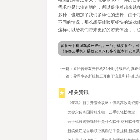
需求也是比较迫切的，所以促使着越来越
多种，也增加了我们多样性的选择，由于
不同的情况，那么想要体验更畅快的游戏
这样可以给我们带来更好的游戏体验，，
多多云手机游戏多开挂机，一台手机变多台，可
《多多云手机》搭载安卓7-15多个版本的安
上一篇：原始传奇双开挂机24小时持续挂机 真
下一篇：异界事务所挂机五开由于流量和耗电比
相关资讯
2020/6/8
《偃武》新手开荒全攻略：偃武高效刷资源
么打
2021/6/4
尤弥尔传奇国际服来啦，云手机轻松搞定，
2022/3/15
云手机搬砖赚钱软件是什么软件 这种软件
2020/5/26
新笑傲江湖自动领取奖励助手云挂机 新笑傲