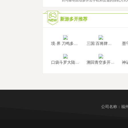
2022/9/29
剑与黎明自动多开云手机和普通的挂机方式
新游多开推荐
境·界 刀鸣多开挂机
三国:百将牌多开挂机
口袋斗罗大陆多开挂机
溯回青空多开挂机
公司名称：福