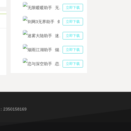
光防线SLG策略类新手游上线新手攻略，多多云手机挂机日常打僵尸囤资源
无限暖暖助手
立即下载
剑网3无界助手
立即下载
迷雾大陆助手
立即下载
机
烟雨江湖助手
立即下载
恋与深空助手
立即下载
350158169