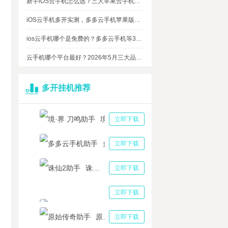
新手iOS云手机怎么选？三大苹果云手机知名品牌性能对比测评
iOS云手机多开实测，多多云手机苹果版最多可同时运行多少台？
ios云手机哪个是免费的？多多云手机等3大品牌对比测评，告诉你免费ios云手机的真相
云手机哪个平台最好？2026年5月三大品牌云手机权威盘点：综合实力，谁才是全能王？
多开挂机推荐
境·界 刀鸣助手
立即下载
多多云手机助手
立即下载
武侠手游：多多云手机助你高效搬砖，打金技巧大揭秘！
诛仙2助手
立即下载
人说用超凡之路多开挂机软件一天提高100级是真的吗
三国志战略版助手
立即下载
块尼伯龙根怎么进去？奶块尼伯龙根怎么加入阵营？
亦山心之月名仕收集养成强化 多多云手机托管护肝做日常
原始传奇助手
立即下载