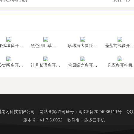
有什么不同的地方
2022/4/26
曙
墨守孤城多开挂机
黑色四叶草 魔法帝之道多开挂机
珍珠海大冒险多开挂机
苍蓝前线多开挂
神迹觉醒多开挂机
绯月絮语多开挂机
荒原曙光多开挂机
凡应多开挂机
州昆冈科技有限公司 网站备案/许可证号：
闽ICP备2024036111号
QQ：2
版本号：v1.7.5.0052 软件名：多多云手机