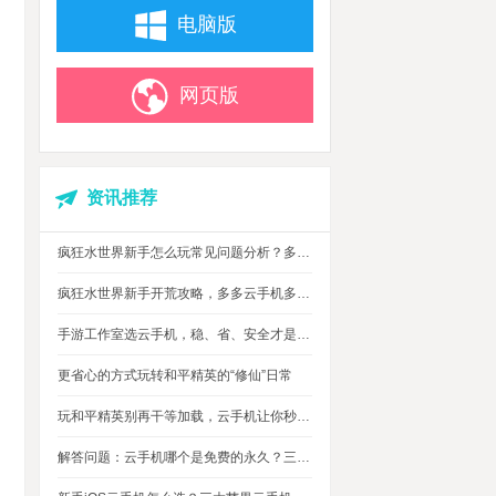
电脑版
网页版
资讯推荐
疯狂水世界新手怎么玩常见问题分析？多多云手机多开托管挂机升级打怪
疯狂水世界新手开荒攻略，多多云手机多开托管，自动搞定海量重复日常快速升级
手游工作室选云手机，稳、省、安全才是实在考量
更省心的方式玩转和平精英的“修仙”日常
玩和平精英别再干等加载，云手机让你秒玩游戏进战场
解答问题：云手机哪个是免费的永久？三大免费永久正版云手机对比