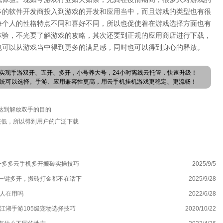
多的软件开发商投入到游戏的开发和应用当中，而且游戏的类型也有很
每个人的性格特点不同和喜好不同，所以也促使着在游戏选择方面也有
体验，不光要了解游戏的攻略，其次还要到正规的应用商店进行下载，
也可以从游戏当中得到更多的满足感，同时也可以得到身心的释放。
实现手游双开、五开、多开，小号养大号，24小时离线云托管，快速升级！
卓系统可以选择。手游、应用兼容性更高，用云手机挂机游戏更稳定、更流畅！
正达到解放双手的目的
较低，所以得到用户的广泛下载
+多多云手机多开搬砖实操技巧
2025/9/5
墨
一键多开，搬砖打金都不在话下
2025/9/28
有
有人在用吗
2022/6/28
奶
江湖手游105级宠物选择技巧
2020/10/22
花