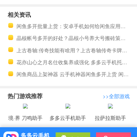
挂机让账号
级轻松战斗
相关资讯
升级不要变
养成强化 多
闲鱼多开批量上货：安卓手机如何给闲鱼应用分身？
得太轻松
多云全天托
晶核帐号多开的好处？晶核小号养大号搬砖策略分享
管任务日常
上古卷轴:传奇技能有啥用？上古卷轴传奇卡牌搭配更合理的战术和策略
花亦山心之月名仕收集养成强化 多多云手机托管护肝做日常
闲鱼商品上架神器 云手机神器闲鱼多开上货 闲鱼多开批量上货
热门游戏推荐
>>全部游戏
境·界 刀鸣助手
多多云手机助手
拉萨拉斯助手