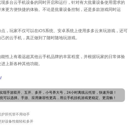
实现多台云手机设备的同时开启和运行，针对有大批量设备使用需求的
带来更方便快捷的体验。不论是批量设备控制，还是多款游戏同时运
。
点，玩家不仅可以在iOS系统、安卓系统上使用多多云来玩游戏，还可
自己的云手机，真正做到了随时随地玩游戏。
功能性上有着远超其他云手机品牌的丰富程度，并根据玩家的日常体验
改进上新各种其他功能。
/
实现手游双开、五开、多开，小号养大号，24小时离线云托管，快速升级！
卓系统可以选择。手游、应用兼容性更高，用云手机挂机游戏更稳定、更流畅！
机护肝托管不用动手
更好设备性能轻松多开