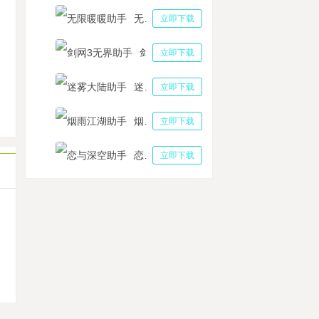
无限暖暖助手
立即下载
手机如何软件多开 云手机多开是不是什么软件都可以开起来
剑网3无界助手
立即下载
鱼之王萌新升级挂机攻略，多多云手机托管全天在线
端另一个伊甸超越时空的猫助手24小时挂机 另一个伊甸超越时空的猫as奈岐升级材
迷雾大陆助手
立即下载
砖热门天龙八部2:飞龙战天手游国服将上线，多多云托管出金事半功倍
手机怎么多开搬砖 有没有多开搬砖的详细教程
烟雨江湖助手
立即下载
恋与深空助手
立即下载
机