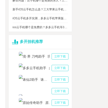
解答问题：云手机哪个是免费的永久？三大免费永久正版云手机对比
新手iOS云手机怎么选？三大苹果云手机知名品牌性能对比测评
iOS云手机多开实测，多多云手机苹果版最多可同时运行多少台？
ios云手机哪个是免费的？多多云手机等3大品牌对比测评，告诉你免费ios云手机的真相
多开挂机推荐
境·界 刀鸣助手
立即下载
多多云手机助手
立即下载
诛仙2助手
立即下载
三国志战略版助手
立即下载
原始传奇助手
立即下载