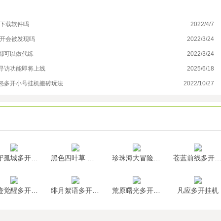
以下载软件吗
2022/4/7
云
多开会被发现吗
2022/3/24
咸
都可以做代练
2022/3/24
云
访功能即将上线‌
2025/6/18
搬
怒多开小号挂机搬砖玩法
2022/10/27
云
墨守孤城多开挂机
黑色四叶草 魔法帝之道多开挂机
珍珠海大冒险多开挂机
苍蓝前线多开挂
神迹觉醒多开挂机
绯月絮语多开挂机
荒原曙光多开挂机
凡应多开挂机