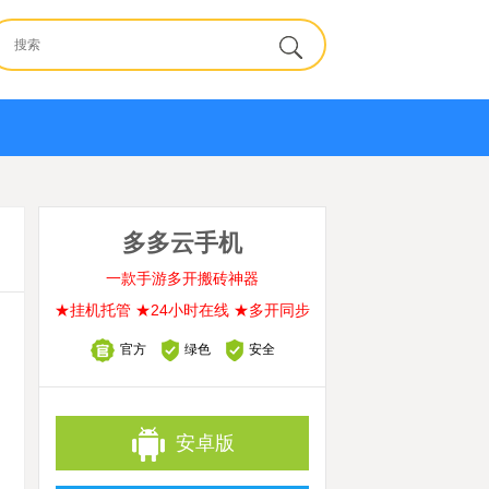
多多云手机
一款手游多开搬砖神器
★挂机托管 ★24小时在线 ★多开同步
官方
绿色
安全
安卓版