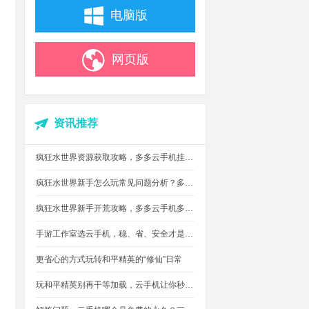
电脑版
网页版
资讯推荐
疯狂水世界资源获取攻略，多多云手机挂机搬砖自动攒材料
疯狂水世界新手怎么玩常见问题分析？多多云手机多开托管挂机升级打怪
疯狂水世界新手开荒攻略，多多云手机多开托管，自动搞定海量重复日常快速升级
手游工作室选云手机，稳、省、安全才是实在考量
更省心的方式玩转和平精英的“修仙”日常
玩和平精英别再干等加载，云手机让你秒玩游戏进战场