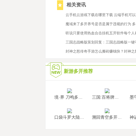
相关资讯
2022/4/14
云手机云游戏下载在哪里下载 云端手机可
2021/2/9
魔域来了多开养号是否是属于违规的行为 
2023/5/16
听说只要使用热血合击挂机五开软件每个人
2024/8/29
三国志战略版策划回复：三国志战略版一键寻
2023/3/27
封神之怒传奇手游怎么搬砖赚钱快？封神之
新游多开推荐
境·界 刀鸣多开挂机
三国:百将牌多开挂机
口袋斗罗大陆多开挂机
溯回青空多开挂机