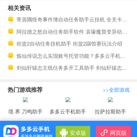
组队升级难
助手玩游戏
相关资讯
玄元剑仙离
省心 未来风
寄居隅怪奇事件簿自动任务助手云挂机 全关卡推理论证攻略汇总
线挂机多开
暴战役隐藏
阿拉德之怒自动任务助手软件 哀嚎魔窟变异幼虫怎么打
科技触发攻
街篮2自动任务挂机助手 街篮2踢馆赛玩法介绍
略
炼仙传说怎么实现账号托管功能？多多云手机云端挂机可以支持吗？
剑仙轩辕志主线任务多开工具助手 剑仙轩辕志神之化形隐藏诱敌
热门游戏推荐
>>全部游戏
境·界 刀鸣助手
多多云手机助手
拉萨拉斯助手
安卓版
网页版