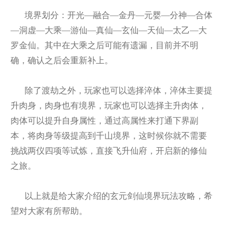
境界划分：开光—融合—金丹—元婴—分神—合体
—洞虚—大乘—游仙—真仙—玄仙—天仙—太乙—大
罗金仙。其中在大乘之后可能有遗漏，目前并不明
确，确认之后会重新补上。
除了渡劫之外，玩家也可以选择淬体，淬体主要提
升肉身，肉身也有境界，玩家也可以选择主升肉体，
肉体可以提升自身属性，通过高属性来打通下界副
本，将肉身等级提高到千山境界，这时候你就不需要
挑战两仪四项等试炼，直接飞升仙府，开启新的修仙
之旅。
以上就是给大家介绍的玄元剑仙境界玩法攻略，希
望对大家有所帮助。