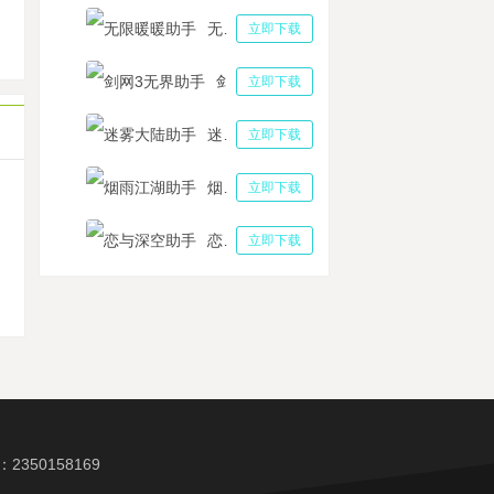
卡迪亚自动领取奖励助手云挂机 阿卡迪亚遗迹之谜流程详解
无限暖暖助手
立即下载
游挂机用哪个软件好？"多多云手机"凭借小号多开与24小时托管引领挂机新体验
剑网3无界助手
立即下载
迷雾大陆助手
立即下载
烟雨江湖助手
立即下载
机
恋与深空助手
立即下载
350158169