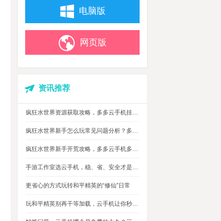
电脑版
网页版
资讯推荐
疯狂水世界资源获取攻略，多多云手机挂机搬砖自动攒材料
疯狂水世界新手怎么玩常见问题分析？多多云手机多开托管挂机升级打怪
疯狂水世界新手开荒攻略，多多云手机多开托管，自动搞定海量重复日常快速升级
手游工作室选云手机，稳、省、安全才是实在考量
更省心的方式玩转和平精英的“修仙”日常
玩和平精英别再干等加载，云手机让你秒玩游戏进战场