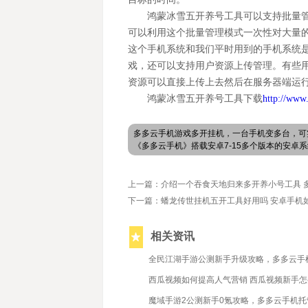
鸿蒙冰雪五开养号
工具可以支持批量
可以利用这个批量管理模式一次性对大量
这个手机系统和我们平时用到的手机系统
戏，还可以支持用户资源上传管理。有些
资源可以直接上传上去然后在服务器端运
鸿蒙冰雪五开养号工具下载
http://www
多多云手机游戏多开挂机，一台手机变多台，可
《多多云手机》搭载安卓7-15多个版本的安
上一篇：介绍一个吞食天地归来多开养小号工具 
下一篇：蟠龙传世挂机五开工具好用吗 安卓手机
相关资讯
2022/12/6
全民江湖手游公测新手升级攻略，多多云手
2022/3/16
西瓜视频如何提高人气营销 西瓜视频新手
2022/12/29
魔域手游2公测新手0氪攻略，多多云手机