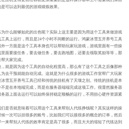
的是可以达到最优的游戏锻炼效果。
练为什么能够如此的出色呢？实际上这主要是因为用这个工具来做游戏
机工具上运行，而且是
24个小时不间断的运行。
鸿蒙冰雪五开养号
工具
另外一方面是这个工具本身也可以帮助玩家玩游戏，游戏里面有一些操
戏里面要接任务，要去做任务，要去跑地图，还要去领取奖励等等，那
来帮大家完成。
快，就是因为这个工具的自动化程度高，那么有了这个工具之后像那种
人为去干预就能自动完成。这就是为什么很多的游戏工作室帮广大玩家
蒙冰雪五开养号
工具已经和传统的挂机有了天壤之别。传统的挂机是本
并不是在本地端完成，而是在服务器端端完成这项工作。很显然服务器
服务器上面去运行可以始终保持稳定顺畅的运行，不用担心硬件资源紧
我们是否就意味着可以用这个工具来帮别人代练挣钱呢？其实这样的操
时候一次可以挂很多的账号，比如我们可以接很多的概念的订单，然后
样一来帮别人代练的效率肯定是高了很多，而且大大的缩短了代练达到