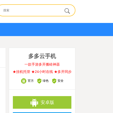
多多云手机
一款手游多开搬砖神器
★挂机托管 ★24小时在线 ★多开同步
官方
绿色
安全
安卓版