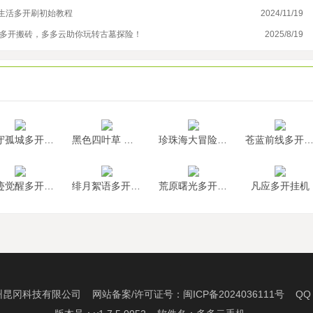
生活多开刷初始教程
2024/11/19
阿
到多开搬砖，多多云助你玩转古墓探险！
2025/8/19
手
墨守孤城多开挂机
黑色四叶草 魔法帝之道多开挂机
珍珠海大冒险多开挂机
苍蓝前线多开挂
神迹觉醒多开挂机
绯月絮语多开挂机
荒原曙光多开挂机
凡应多开挂机
州昆冈科技有限公司 网站备案/许可证号：
闽ICP备2024036111号
QQ：2