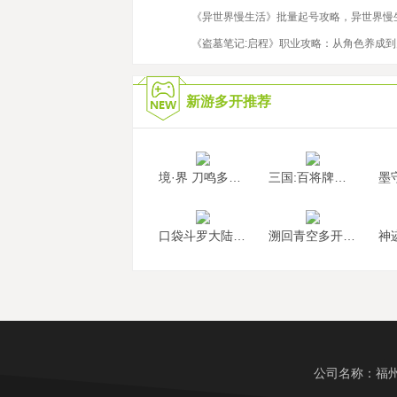
2023/5/16
《异世界慢生活》批量起号攻略，异世界慢
2020/10/12
《盗墓笔记:启程》职业攻略：从角色养成
新游多开推荐
境·界 刀鸣多开挂机
三国:百将牌多开挂机
口袋斗罗大陆多开挂机
溯回青空多开挂机
公司名称：福