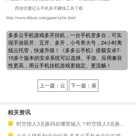
西游伏魔记云手机多开赚钱工具下载
http://www.ddyun.com/game/xyfm.html
多多云手机游戏多开挂机，一台手机变多台，可实
现手游双开、五开、多开，小号养大号，24小时离
线云托管，快速升级！《多多云手机》搭载安卓7-
15多个版本的安卓系统可以选择。手游、应用兼容
性更高，用云手机挂机游戏更稳定、更流畅！
上一篇：云
下一篇：基
手机免费版
因猎人云手
多开挂机可
机群控功能
相关资讯
以让你实现
可以用来做
时空猎人3兑换码在哪里输入？时空猎人3兑换礼包最新方法详解
轻松多开挂
什么 群控功
从个人隐私到企业信息 多多云手机全方位打造数据安全长城