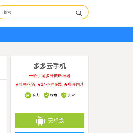
多多云手机
一款手游多开搬砖神器
★挂机托管 ★24小时在线 ★多开同步
官方
绿色
安全
安卓版