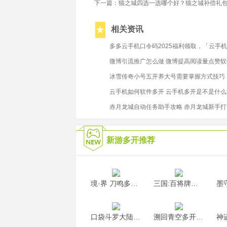
下一篇：猫之城四选一选哪个好？猫之城补偿礼
相关资讯
2022/11/2
多多云手机口令码2025福利领取，「云手
2021/12/7
微博引流推广怎么做 微博提高阅读量点赞软
2024/12/25
冰雪传奇小号五开养大号需要掌握方式技巧
2021/9/22
云手机如何软件多开 云手机多开是不是什
2023/11/29
赤月龙城自动任务助手攻略 赤月龙城新手
新游多开推荐
境·界 刀鸣多开挂机
三国:百将牌多开挂机
口袋斗罗大陆多开挂机
溯回青空多开挂机