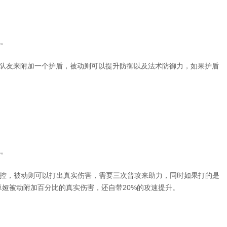
色。
个队友来附加一个护盾，被动则可以提升防御以及法术防御力，如果护盾
色。
群控，被动则可以打出真实伤害，需要三次普攻来助力，同时如果打的是
娅被动附加百分比的真实伤害，还自带20%的攻速提升。