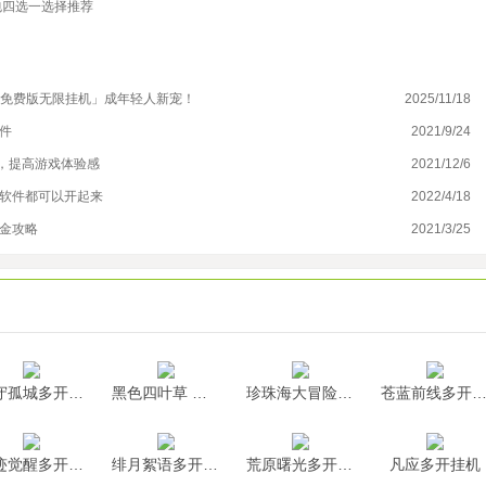
包四选一选择推荐
机免费版无限挂机」成年轻人新宠！
2025/11/18
战
件
2021/9/24
传
，提高游戏体验感
2021/12/6
手
么软件都可以开起来
2022/4/18
手
打金攻略
2021/3/25
荣
墨守孤城多开挂机
黑色四叶草 魔法帝之道多开挂机
珍珠海大冒险多开挂机
苍蓝前线多开挂
神迹觉醒多开挂机
绯月絮语多开挂机
荒原曙光多开挂机
凡应多开挂机