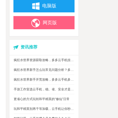
电脑版
网页版
资讯推荐
疯狂水世界资源获取攻略，多多云手机挂机搬砖自动攒材料
疯狂水世界新手怎么玩常见问题分析？多多云手机多开托管挂机升级打怪
疯狂水世界新手开荒攻略，多多云手机多开托管，自动搞定海量重复日常快速升级
手游工作室选云手机，稳、省、安全才是实在考量
更省心的方式玩转和平精英的“修仙”日常
玩和平精英别再干等加载，云手机让你秒玩游戏进战场