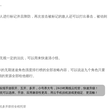
色。
敌人进行标记并且降防，再次攻击被标记的敌人还可以打出暴击，被动则
够无视一定的法抗，可以用来快速清小怪。
养的无期迷途角色强度排行榜的全部攻略内容，可以说这九个角色只要
期的资源全部给他都行。
实现手游双开、五开、多开，小号养大号，24小时离线云托管，快速升级！
卓系统可以选择。手游、应用兼容性更高，用云手机挂机游戏更稳定、更流畅！
机多开群控全程托管