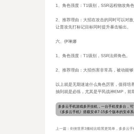
1、角色强度：T1级别，SSR远程物攻角
2、推荐理由：大招在攻击的同时可以对
让普攻先打标记目标同时提升暴击输出。
六、伊琳娜
1、角色强度：T1级别，SSR法师角色。
2、推荐理由：大招伤害非常高，被动能
以上就是无期迷途什么角色厉害，值得培
抽到就是必练，尤其是平民战神EMP，前
多多云手机游戏多开挂机，一台手机变多台，可
《多多云手机》搭载安卓7-15多个版本的安
上一篇：剑侠世界3搬砖比暗黑更简单，多多云手