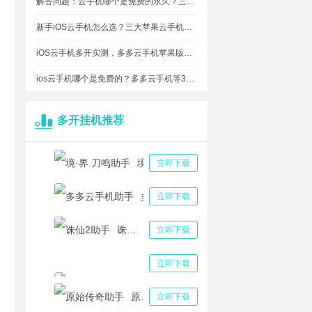
解答问题：云手机哪个是免费的永久？三大免费永久正版云手机对比
新手iOS云手机怎么选？三大苹果云手机知名品牌性能对比测评
iOS云手机多开实测，多多云手机苹果版最多可同时运行多少台？
ios云手机哪个是免费的？多多云手机等3大品牌对比测评，告诉你免费ios云手机的真相
多开挂机推荐
境·界 刀鸣助手
立即下载
多多云手机助手
立即下载
诛仙2助手
立即下载
三国志战略版助手
立即下载
原始传奇助手
立即下载