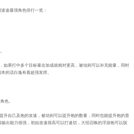
期迷途最强角色排行一览：
色。
害，如果打中多个目标暴击加成就相对更高，被动则可以补充能量，同时
副本的话白逸有着超强发挥。
出角色。
，提升自己及炮的攻速，被动则可以提升炮的数量，同时也能提升炮的普
续输出能力很强，初始攻速很高可以打速切，大招召唤的浮游炮可以脱