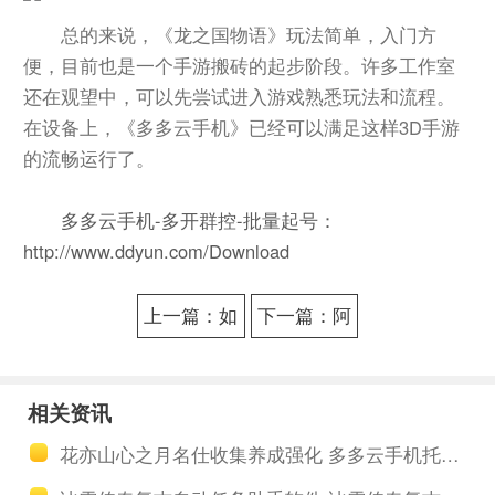
总的来说，《龙之国物语》玩法简单，入门方
便，目前也是一个手游搬砖的起步阶段。许多工作室
还在观望中，可以先尝试进入游戏熟悉玩法和流程。
在设备上，《多多云手机》已经可以满足这样3D手游
的流畅运行了。
多多云手机-多开群控-批量起号：
http://www.ddyun.com/Download
上一篇：如
下一篇：阿
何安装海外
瓦隆之王英
云手机营销
雄阵容怎么
相关资讯
推广？看看
搭配？阿瓦
花亦山心之月名仕收集养成强化 多多云手机托管护肝做日常
这款外贸推
隆之王新手