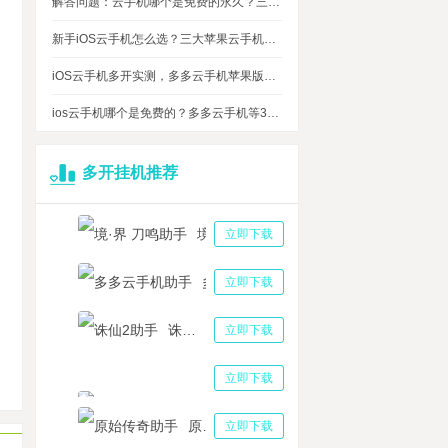
解答问题：云手机哪个是免费的永久？三大免费永久正版云手机对比
新手iOS云手机怎么选？三大苹果云手机知名品牌性能对比测评
iOS云手机多开实测，多多云手机苹果版最多可同时运行多少台？
ios云手机哪个是免费的？多多云手机等3大品牌对比测评，告诉你免费ios云手机的真相
多开挂机推荐
境·界 刀鸣助手
立即下载
甸园的骄傲助手推图养成强化 伊甸园的骄傲工具日常护肝任务托管
多多云手机助手
立即下载
辐射：避难所Online》新手攻略：用多多云手机玩转核末世界！
舟之旅自动任务助手攻略 方舟之旅炼金系统机制详细介绍
诛仙2助手
立即下载
手机哪个是免费的 免费的云手机系统使用起来安全方便吗
三国志战略版助手
立即下载
球：重启日常资源采集养成攻略，多多云托管轻松养成体验
原始传奇助手
立即下载