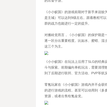
的出金手游。
《小小蚁国》的游戏前期对于新手来说较
是主城）可以达到9级左右。跟着教程可
群的战力也能进行一定的提升。
对搬砖党而言，《小小蚁国》的保护期是
逐一区分出重要程度。比如水、蜜蜡、湿
这三个为主。
《小小蚁国》在玩法上沿用了SLG的经典
斗与探索。前期偏向单机玩法，需要清理
到了后期进行联邦、官方活动、PVP等状
零氪玩家在《小小蚁国》游戏内并不会获
的进行游戏的流程。甚至可以动用到《多
资源，或者出售给氪金党。