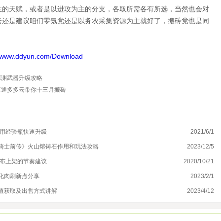
主的天赋，或者是以进攻为主的分支，各取所需各有所选，当然也会对
云还是建议咱们零氪党还是以务农采集资源为主就好了，搬砖党也是同
ddyun.com/Download
深渊武器升级攻略
互通多多云带你十三月搬砖
利用经验瓶快速升级
2021/6/1
伊
骑士前传》火山熔铸石作用和玩法攻略
2023/12/5
《
发布上架的节奏建议
2020/10/21
方
化肉刷新点分享
2023/2/1
云
值获取及出售方式讲解
2023/4/12
星