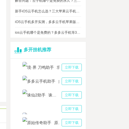
解答问题：云手机哪个是免费的永久？三大免费永久正版云手机对比
新手iOS云手机怎么选？三大苹果云手机知名品牌性能对比测评
iOS云手机多开实测，多多云手机苹果版最多可同时运行多少台？
ios云手机哪个是免费的？多多云手机等3大品牌对比测评，告诉你免费ios云手机的真相
多开挂机推荐
音提高人气助手 快音一天能赚多少钱
境·界 刀鸣助手
立即下载
侠式人生2开放江湖双开挂机云手机密码锁是怎么回事
元试用！多多云手机免费版免付费使用，免费云手机挂机app下载即享！
多多云手机助手
立即下载
原始传奇》一台电脑可以开几个号？原始传奇怎么多开账号登录？
诛仙2助手
立即下载
雨江湖攻略：新手快速升级和使用多多云手机小号多开提升游戏效率指南
三国志战略版助手
立即下载
原始传奇助手
立即下载