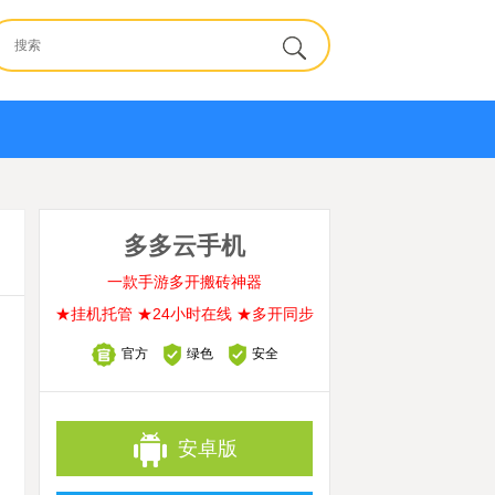
多多云手机
一款手游多开搬砖神器
★挂机托管 ★24小时在线 ★多开同步
官方
绿色
安全
安卓版