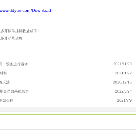
ddyun.com/Download
说多开帐号挂机收益成倍！
机多开小号攻略
同一设备进行运转
2021/11/29
快
材料
2021/1/22
大
略玩法
2020/12/16
0
 刷金币效果很给力
2022/3/24
《
牛怎么样
2021/7/9
烟