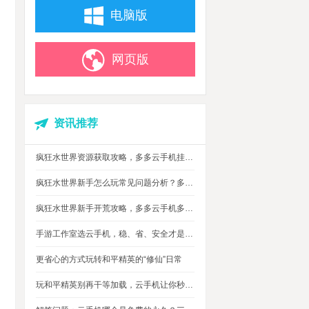
电脑版
网页版
资讯推荐
疯狂水世界资源获取攻略，多多云手机挂机搬砖自动攒材料
疯狂水世界新手怎么玩常见问题分析？多多云手机多开托管挂机升级打怪
疯狂水世界新手开荒攻略，多多云手机多开托管，自动搞定海量重复日常快速升级
手游工作室选云手机，稳、省、安全才是实在考量
更省心的方式玩转和平精英的“修仙”日常
玩和平精英别再干等加载，云手机让你秒玩游戏进战场