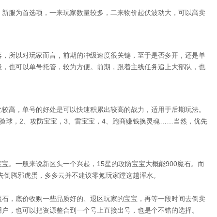
、新服为首选项，一来玩家数量较多，二来物价起伏波动大，可以高卖
落，所以对玩家而言，前期的冲级速度很关键，至于是否多开，还是单
级，也可以单号托管，较为方便。前期，跟着主线任务追上大部队，也
比较高，单号的好处是可以快速积累出较高的战力，适用于后期玩法。
验球，2、攻防宝宝，3、雷宝宝，4、跑商赚钱换灵魂……当然，优先
宝。一般来说新区头一个兴起，15星的攻防宝宝大概能900魔石。而
去倒腾邪虎蛋，多多云并不建议零氪玩家蹚这趟浑水。
魔石，底价收购一些品质好的、退区玩家的宝宝，再等一段时间去倒卖
用户，也可以把资源整合到一个号上直接出号，也是个不错的选择。