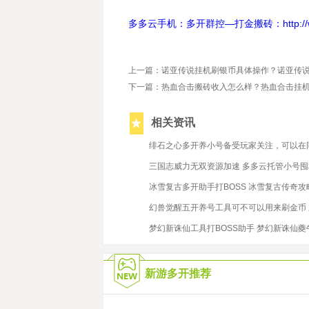
多多云手机：多开群控—打金搬砖：http://www.
上一篇：诺亚传说挂机刷银币具体操作？诺亚传
下一篇：热血合击搬砖收入怎么样？热血合击挂
相关资讯
2021/6/18
绯石之心多开养小号备受玩家关注，可以在
2021/12/29
三国志威力无双资源加速 多多云托管小号囤
2022/4/1
冰雪复古多开助手打BOSS 冰雪复古传奇攻
2022/6/23
幻兽觉醒五开养号工具可不可以用来刷金币
2020/8/10
梦幻新诛仙工具打BOSS助手 梦幻新诛仙夔
新游多开推荐