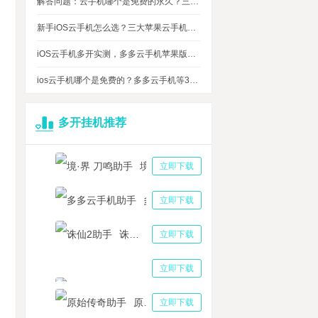
解答问题：云手机哪个是免费的永久？三大免费永久正版云手机对比
新手iOS云手机怎么选？三大苹果云手机知名品牌性能对比测评
iOS云手机多开实测，多多云手机苹果版最多可同时运行多少台？
ios云手机哪个是免费的？多多云手机等3大品牌对比测评，告诉你免费ios云手机的真相
多开挂机推荐
境·界 刀鸣助手
立即下载
多多云手机助手
立即下载
诛仙2助手
立即下载
三国志战略版助手
立即下载
原始传奇助手
立即下载