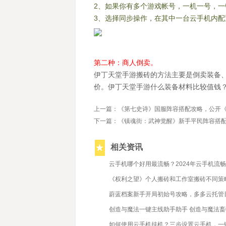
2、如果你有多个游戏帐号，一机一号，
3、选择同步操作，在其中一台云手机内
第二种：商人倒卖。
伊丁天堂手游搬砖的方法主要是倒卖装备
价。伊丁天堂手游什么装备材料比较值钱
上一篇：《第七史诗》国服阵容搭配攻略，公开《
下一篇：《镇魂街：武神觉醒》新手平民阵容搭配
相关资讯
2022/9/30
云手机哪个好用最流畅？2024年云手机流
2023/11/7
《权利之望》个人搬砖和工作室搬砖不同策
2023/7/14
蔚蓝档案新手开局初始号攻略，多多云托管
2024/3/29
创造与魔法一键主线助手助手 创造与魔法
2022/9/22
如何使用云手机挂机？三步设置云手机，一