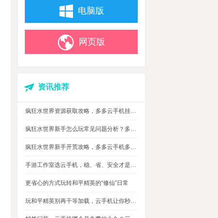
电脑版
网页版
资讯推荐
疯狂水世界资源获取攻略，多多云手机挂机搬砖自动攒材料
疯狂水世界新手怎么玩常见问题分析？多多云手机多开托管挂机升级打怪
疯狂水世界新手开荒攻略，多多云手机多开托管，自动搞定海量重复日常快速升级
手游工作室选云手机，稳、省、安全才是实在考量
更省心的方式玩转和平精英的“修仙”日常
玩和平精英别再干等加载，云手机让你秒玩游戏进战场