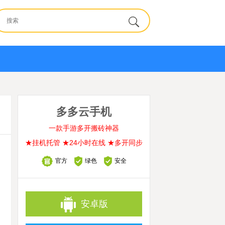
多多云手机
一款手游多开搬砖神器
★挂机托管 ★24小时在线 ★多开同步
官方
绿色
安全
安卓版