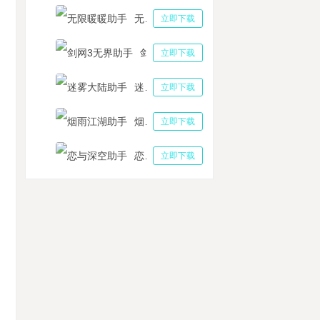
无限暖暖助手
立即下载
剑网3无界助手
立即下载
迷雾大陆助手
立即下载
烟雨江湖助手
立即下载
恋与深空助手
立即下载
个人隐私到企业信息 多多云手机全方位打造数据安全长城
雪传奇复古自动主线助手 冰雪传奇复古游戏特色玩法
者传奇手游快速升级攻略：2025年多多云手机推荐选购功能！
错战线萌新刷资源副本角色培养攻略，多多云手机托管推图日常养成清空体力
德尔契约搬砖怎么样？加德尔契约游戏挂机收益分析