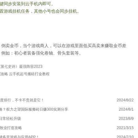
一键同步安装到云手机内即可。
配置游戏挂机任务，其他小号也会同步挂机。
、倒卖金币，当个游戏商人，可以在游戏里面低买高卖来赚取金币差
？例如：初心者装备强化卷轴、骨头套装等。
第七史诗》最强阵容2023
攻略 云手机起号搬砖打金教程
畅度排行，不卡不贵就是它！
2024/8/22
从
略？权力之望国际服搬砖日赚300实测分享
2024/8/1
冰
日常轻松升级
2023/8/9
王
畜牧业打造攻略
2021/3/15
交
键多开游戏与应用APP！
2024/7/10
加