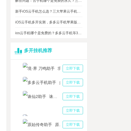
解答问题：云手机哪个是免费的永久？三大免费永久正版云手机对比
新手iOS云手机怎么选？三大苹果云手机知名品牌性能对比测评
iOS云手机多开实测，多多云手机苹果版最多可同时运行多少台？
ios云手机哪个是免费的？多多云手机等3大品牌对比测评，告诉你免费ios云手机的真相
多开挂机推荐
境·界 刀鸣助手
立即下载
多多云手机助手
立即下载
诛仙2助手
立即下载
仙之境最强阵容搭配攻略详解，铸仙之境最强角色排名顺序最新
巴克传奇搬砖攻略2023 沙巴克传奇多开器大大提高搬砖效率
三国志战略版助手
立即下载
一个伊甸超越时空的猫自动任务助手攻略 另一个伊甸超越时空的猫魔兽王怎么打
魂街天生为王阵容怎么搭配？镇魂街天生为王角色强度排行榜更新
原始传奇助手
立即下载