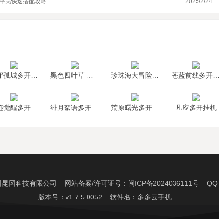
/平民快速搭配攻略
2025/2/24
《
墨守孤城多开挂机
黑色四叶草 魔法帝之道多开挂机
珍珠海大冒险多开挂机
苍蓝前线多开挂
神迹觉醒多开挂机
绯月絮语多开挂机
荒原曙光多开挂机
凡应多开挂机
州昆冈科技有限公司 网站备案/许可证号：
闽ICP备2024036111号
QQ：2
版本号：v1.7.5.0052 软件名：多多云手机