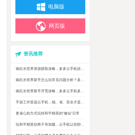
电脑版
网页版
资讯推荐
疯狂水世界资源获取攻略，多多云手机挂机搬砖自动攒材料
疯狂水世界新手怎么玩常见问题分析？多多云手机多开托管挂机升级打怪
疯狂水世界新手开荒攻略，多多云手机多开托管，自动搞定海量重复日常快速升级
手游工作室选云手机，稳、省、安全才是实在考量
更省心的方式玩转和平精英的“修仙”日常
玩和平精英别再干等加载，云手机让你秒玩游戏进战场