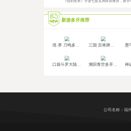
2022/10/18
《仙剑世界》手游七套实用阵容推荐，新手
新游多开推荐
境·界 刀鸣多开挂机
三国:百将牌多开挂机
口袋斗罗大陆多开挂机
溯回青空多开挂机
公司名称：福