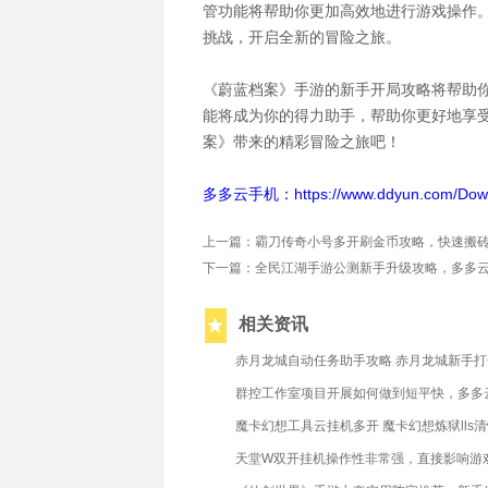
管功能将帮助你更加高效地进行游戏操作
挑战，开启全新的冒险之旅。
《蔚蓝档案》手游的新手开局攻略将帮助
能将成为你的得力助手，帮助你更好地享
案》带来的精彩冒险之旅吧！
多多云手机：https://www.ddyun.com/Dow
上一篇：霸刀传奇小号多开刷金币攻略，快速搬
下一篇：全民江湖手游公测新手升级攻略，多多
相关资讯
2023/10/31
赤月龙城自动任务助手攻略 赤月龙城新手
2021/6/10
群控工作室项目开展如何做到短平快，多多
2021/5/24
魔卡幻想工具云挂机多开 魔卡幻想炼狱lls
2020/12/25
天堂W双开挂机操作性非常强，直接影响游