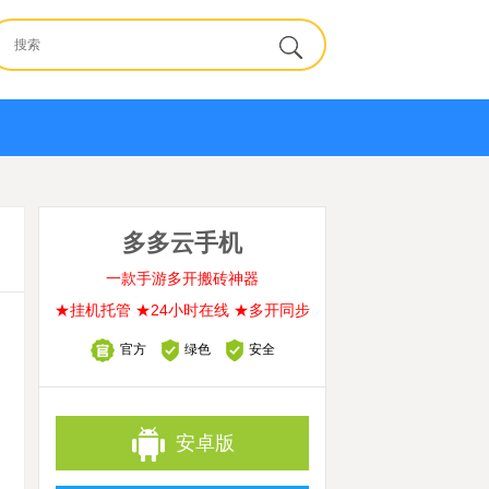
多多云手机
一款手游多开搬砖神器
★挂机托管 ★24小时在线 ★多开同步
官方
绿色
安全
安卓版