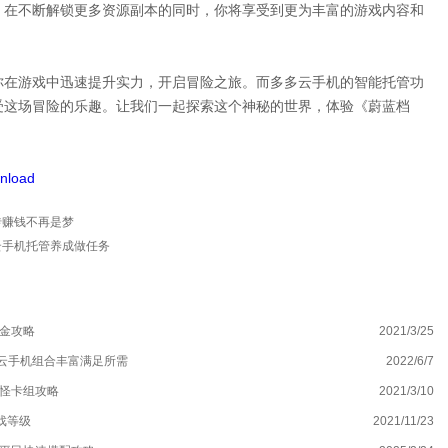
。在不断解锁更多资源副本的同时，你将享受到更为丰富的游戏内容和
你在游戏中迅速提升实力，开启冒险之旅。而多多云手机的智能托管功
受这场冒险的乐趣。让我们一起探索这个神秘的世界，体验《蔚蓝档
nload
砖赚钱不再是梦
云手机托管养成做任务
打金攻略
2021/3/25
铸
云手机组合丰富满足所需
2022/6/7
沙
清怪卡组攻略
2021/3/10
另
戏等级
2021/11/23
镇