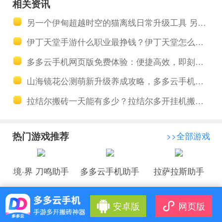
相关资讯
零氪养成攻
得？战火勋
另一个伊甸超越时空的猫离线日常升级工具 另一个伊甸超越时空的猫强角色推荐介绍
略，多多云
章小号养大
伊丁天堂手游什么职业最挣钱？伊丁天堂怎么开小号搬砖教程
手机托管日
号云手机托
多多云手机网页版免费体验：便捷高效，即刻畅享
常
管攻略
山海镜花公测萌新升级养成攻略，多多云手机托管日常任务副本
拉结尔搬砖一天能有多少？拉结尔多开挂机搬砖技巧盘点
热门游戏推荐
>>全部游戏
境·界 刀鸣助手
多多云手机助手
拉萨拉斯助手
安卓版
网页版