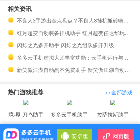
置救世主手
多开助手 异
相关资讯
游多开挂机
次元大作战
不良人3手游出金点盘点？不良人3挂机搬砖赚钱方法
助手 血精石
组队多开升
红月超变自动装备挂机助手 红月超变任达华玩法介绍
的作用详解
级
闪烁之光多开助手 闪烁之光组队多开升级
多多云手机虚拟大师丰富功能：云手机运行与群控管理教程
新笑傲江湖自动副本免费助手 新笑傲江湖自动多开助手
热门游戏推荐
>>全部游戏
境·界 刀鸣助手
多多云手机助手
拉萨拉斯助手
安卓版
网页版