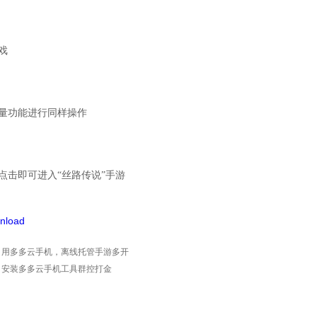
戏
量功能进行同样操作
点击即可进入
“丝路传说”手游
nload
，用多多云手机，离线托管手游多开
，安装多多云手机工具群控打金