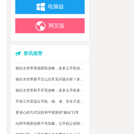
电脑版
网页版
资讯推荐
疯狂水世界资源获取攻略，多多云手机挂机搬砖自动攒材料
疯狂水世界新手怎么玩常见问题分析？多多云手机多开托管挂机升级打怪
疯狂水世界新手开荒攻略，多多云手机多开托管，自动搞定海量重复日常快速升级
手游工作室选云手机，稳、省、安全才是实在考量
更省心的方式玩转和平精英的“修仙”日常
玩和平精英别再干等加载，云手机让你秒玩游戏进战场