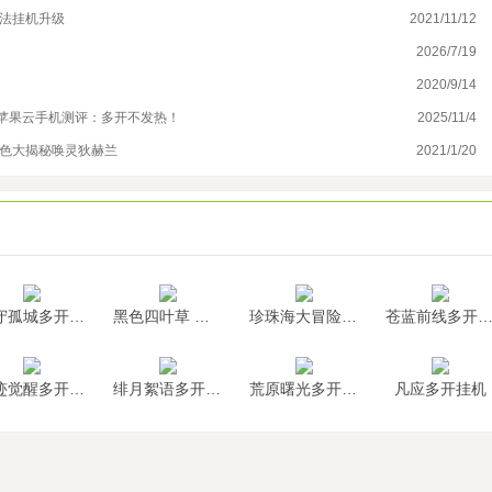
魔法挂机升级
2021/11/12
露
2026/7/19
三
2020/9/14
伊
研苹果云手机测评：多开不发热！
2025/11/4
冰
角色大揭秘唤灵狄赫兰
2021/1/20
召
墨守孤城多开挂机
黑色四叶草 魔法帝之道多开挂机
珍珠海大冒险多开挂机
苍蓝前线多开挂
神迹觉醒多开挂机
绯月絮语多开挂机
荒原曙光多开挂机
凡应多开挂机