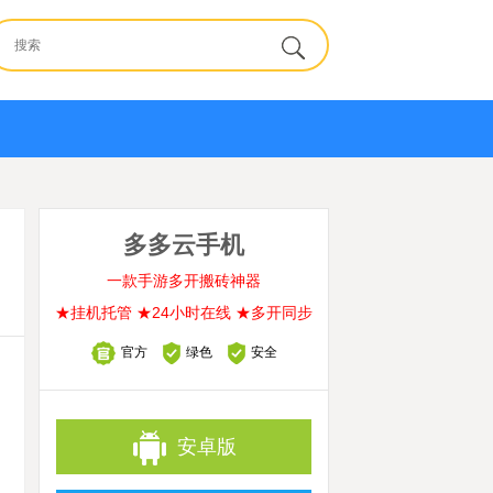
多多云手机
一款手游多开搬砖神器
★挂机托管 ★24小时在线 ★多开同步
官方
绿色
安全
安卓版