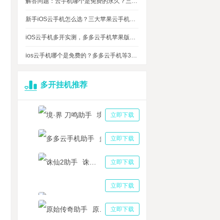
解答问题：云手机哪个是免费的永久？三大免费永久正版云手机对比
新手iOS云手机怎么选？三大苹果云手机知名品牌性能对比测评
iOS云手机多开实测，多多云手机苹果版最多可同时运行多少台？
ios云手机哪个是免费的？多多云手机等3大品牌对比测评，告诉你免费ios云手机的真相
多开挂机推荐
境·界 刀鸣助手
立即下载
多多云手机助手
立即下载
诛仙2助手
立即下载
三国志战略版助手
立即下载
原始传奇助手
立即下载