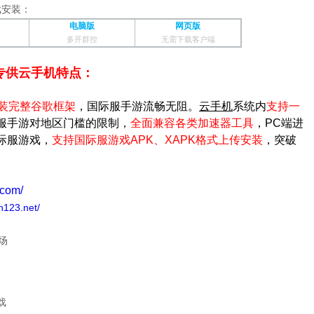
戏安装：
电脑版
网页版
多开群控
无需下载客户端
专供云手机特点：
装完整谷歌框架
，国际服手游流畅无阻。
云手机
系统内
支持一
服手游对地区门槛的限制，
全面兼容各类加速器工具
，PC端进
际服游戏，
支持
国际服游戏
APK、XAPK格式上传安装
，突破
.com/
n123.net/
场
戏