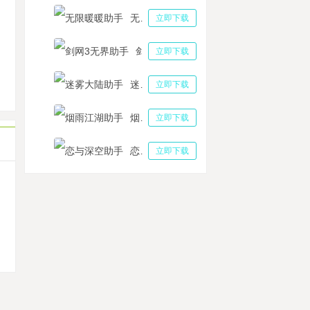
营火热但山里信号差手游没得玩？云手机云端在线拯救手游日常
无限暖暖助手
立即下载
国志幻想大陆主线日常挂机工具方法 三国志幻想大陆奇策挑战玩法
剑网3无界助手
立即下载
甸园的骄傲一键升级打怪助手工具 伊甸园的骄傲厄休拉厉害吗
雪传奇五开挂机通过不同场景和角色的切换吸引了广大用户的关注
迷雾大陆助手
立即下载
唤与合成主线日常挂机工具方法 召唤与合成阵容搭配推荐
烟雨江湖助手
立即下载
恋与深空助手
立即下载
机