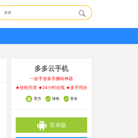
多多云手机
一款手游多开搬砖神器
★挂机托管 ★24小时在线 ★多开同步
官方
绿色
安全
安卓版