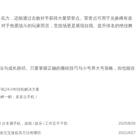
斗实力，还能通过击败对手获得大量荣誉点。荣誉点可用于兑换稀有道
。对于热爱战斗的玩家而言，竞技场更是展现自我、提升排名的绝佳舞
玩法与成长路径。只要掌握正确的搬砖技巧与小号养大号策略，你也能在
。
手机24小时挂机解决方案
独树一帜：多多云手机！
专属手机，游戏 / 娱乐 / 工作互不干扰
2025/8/26
冰
手游元宝速提高方法有哪些
2021/4/27
疯