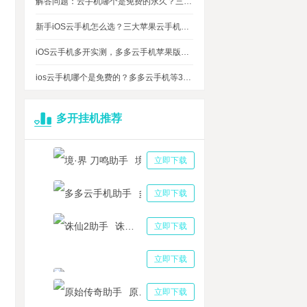
解答问题：云手机哪个是免费的永久？三大免费永久正版云手机对比
新手iOS云手机怎么选？三大苹果云手机知名品牌性能对比测评
iOS云手机多开实测，多多云手机苹果版最多可同时运行多少台？
ios云手机哪个是免费的？多多云手机等3大品牌对比测评，告诉你免费ios云手机的真相
多开挂机推荐
境·界 刀鸣助手
立即下载
多多云手机助手
立即下载
诛仙2助手
立即下载
三国志战略版助手
立即下载
原始传奇助手
立即下载