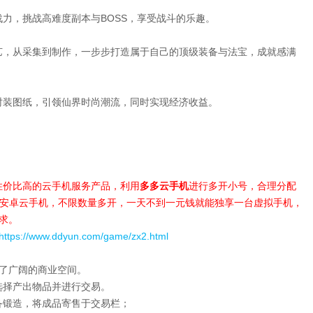
力，挑战高难度副本与BOSS，享受战斗的乐趣。
艺，从采集到制作，一步步打造属于自己的顶级装备与法宝，成就感满
时装图纸，引领仙界时尚潮流，同时实现经济收益。
性价比高的云手机服务产品，利用
多多云手机
进行多开小号，合理分配
台安卓云手机，不限数量多开，一天不到一元钱就能独享一台虚拟手机，
求。
https://www.ddyun.com/game/zx2.html
了广阔的商业空间。
选择产出物品并进行交易。
备锻造，将成品寄售于交易栏；