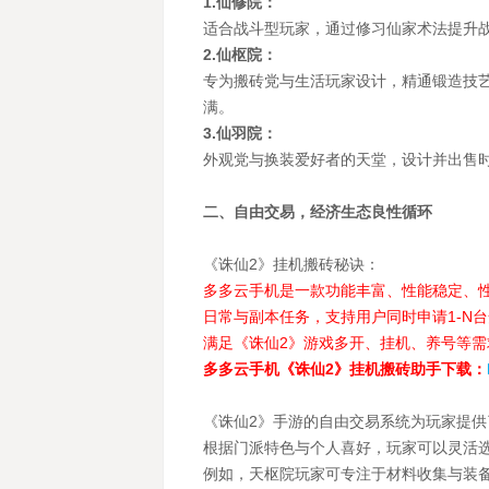
1.仙修院：
适合战斗型玩家，通过修习仙家术法提升战
2.仙枢院：
专为搬砖党与生活玩家设计，精通锻造技
满。
3.仙羽院：
外观党与换装爱好者的天堂，设计并出售
二、自由交易，经济生态良性循环
《诛仙2》挂机搬砖秘诀：
多多云手机是一款功能丰富、性能稳定、
日常与副本任务，支持用户同时申请1-N
满足《诛仙2》游戏多开、挂机、养号等需
多多云手机《诛仙2》挂机搬砖助手下载：
《诛仙2》手游的自由交易系统为玩家提供
根据门派特色与个人喜好，玩家可以灵活
例如，天枢院玩家可专注于材料收集与装