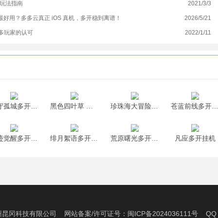
位玩法指南
2021/3/3
影
最好用？多多云真正 iOS 真机，多开稳到离谱！
2026/5/21
《
多玩家的认可
2022/1/11
热
墨守孤城多开挂机
黑色四叶草 魔法帝之道多开挂机
珍珠海大冒险多开挂机
苍蓝前线多开挂
神迹觉醒多开挂机
绯月絮语多开挂机
荒原曙光多开挂机
凡应多开挂机
州昆冈科技有限公司 网站备案/许可证号：
闽ICP备2024036111号
QQ：2