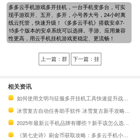
多多云手机游戏多开挂机，一台手机变多台，可实
现手游双开、五开、多开，小号养大号，24小时离
线云托管，快速升级！《多多云手机》搭载安卓7-
15多个版本的安卓系统可以选择。手游、应用兼容
性更高，用云手机挂机游戏更稳定、更流畅！
上一篇：群
下一篇：挂
控20台手机
传奇用哪个
怎么赚钱？
云手机：深
相关资讯
多多云手机
度解析多多
如何使用文明与征服多开挂机工具快速提升战斗力？
多开机制深
云手机的三
冰雪复古自动任务助手软件 冰雪复古新手攻略大全
度解析
大核心游戏
2025年最新云手机品牌有哪些？新手该怎么选择云手机？
托管优势
《第七史诗》刷金币获取攻略：多多云手机小号多开助力积累财富