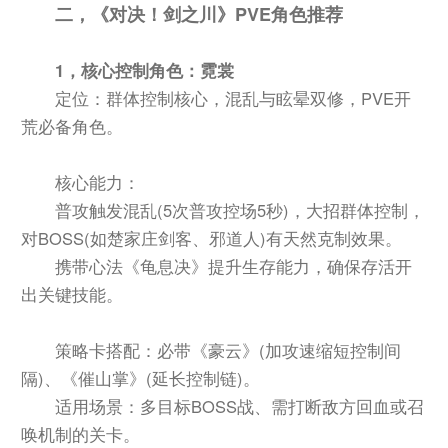
二，《对决！剑之川》PVE角色推荐
1，核心控制角色：霓裳
定位：群体控制核心，混乱与眩晕双修，PVE开
荒必备角色。
核心能力：
普攻触发混乱(5次普攻控场5秒)，大招群体控制，
对BOSS(如楚家庄剑客、邪道人)有天然克制效果。
携带心法《龟息决》提升生存能力，确保存活开
出关键技能。
策略卡搭配：
必带《豪云》(加攻速缩短控制间
隔)、《催山掌》(延长控制链)。
适用场景：多目标BOSS战、需打断敌方回血或召
唤机制的关卡。