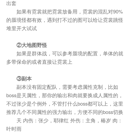
出套
如果有霓裳就把霓裳放备用，霓裳的混乱对90%
的蜃境怪都有效，遇到打不过的图可以给让霓裳跳怪
堆里开大试试
②大地图野怪
如果是群体战，可以参考蜃境的配置，单体的就
多带保命的或者直接让霓裳上
③副本
副本没有固定配队，需要考虑属性克制，比如
boss是天属性，那你的输出和肉就要换成人属性的，
不过张少是个例外，不管打什么boss都可以上，这里
推荐几个不同属性的强力输出，方便不同的boss切换
天 内伤：张少，耶律红 外伤：主角，椿岁 肉：
叶时雨