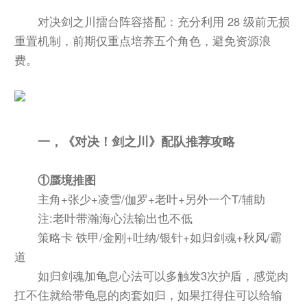
对决剑之川擂台阵容搭配：充分利用 28 级前无损
重置机制，前期仅重点培养五个角色，避免资源浪
费。
一，《对决！剑之川》配队推荐攻略
①蜃境推图
主角+张少+凌雪/伽罗+老叶+另外一个T/辅助
注:老叶带瀚海心法输出也不低
策略卡 铁甲/金刚+吐纳/银针+如归剑魂+秋风/霸
道
如归剑魂加龟息心法可以多触发3次护盾，感觉肉
扛不住就给带龟息的肉套如归，如果扛得住可以给输