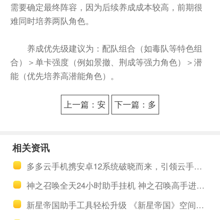
需要确定最终阵容，因为后续养成成本较高，前期很
难同时培养两队角色。
养成优先级建议为：配队组合（如毒队等特色组
合）＞单卡强度（例如景撤、荆成等强力角色）＞潜
能（优先培养高潜能角色）。
上一篇：安
下一篇：多
卓15云手机
多云手机玩
上线！多多
游戏安全
相关资讯
云手机首发
吗？可以用
多多云手机携安卓12系统破晓而来，引领云手机市场进入全新时代
开启云端真
云手机玩哪
神之召唤全天24小时助手挂机 神之召唤高手进阶四大系统
机体验新纪
些游戏？
新星帝国助手工具轻松升级 《新星帝国》空间站助手设施指南
元