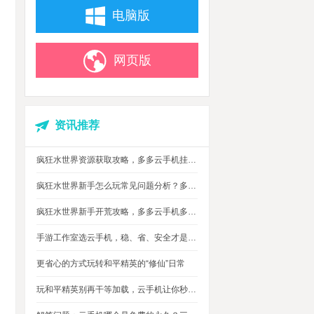
电脑版
网页版
资讯推荐
疯狂水世界资源获取攻略，多多云手机挂机搬砖自动攒材料
疯狂水世界新手怎么玩常见问题分析？多多云手机多开托管挂机升级打怪
疯狂水世界新手开荒攻略，多多云手机多开托管，自动搞定海量重复日常快速升级
手游工作室选云手机，稳、省、安全才是实在考量
更省心的方式玩转和平精英的“修仙”日常
玩和平精英别再干等加载，云手机让你秒玩游戏进战场