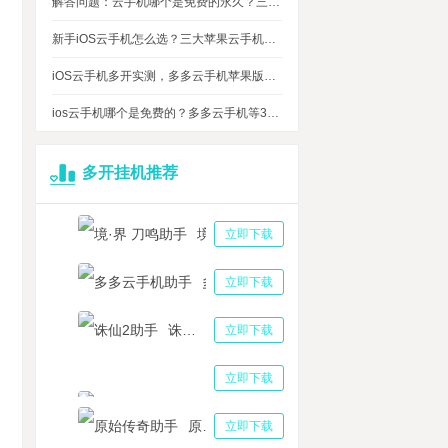
解答问题：云手机哪个是免费的永久？三大免费永久正版云手机对比
新手iOS云手机怎么选？三大苹果云手机知名品牌性能对比测评
iOS云手机多开实测，多多云手机苹果版最多可同时运行多少台？
ios云手机哪个是免费的？多多云手机等3大品牌对比测评，告诉你免费ios云手机的真相
多开挂机推荐
境·界 刀鸣助手
立即下载
多多云手机助手
立即下载
诛仙2助手
立即下载
三国志战略版助手
立即下载
原始传奇助手
立即下载