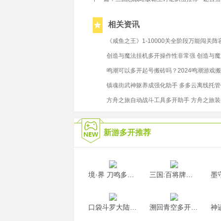
相关资讯
2023/3/9
《咸鱼之王》1-10000关全阶段万能闯关
2020/11/26
创造与魔法挂机多开操作性非常强 创造与
2021/10/21
鸣潮可以多开起号搬砖吗？2024鸣潮游戏
2020/5/25
镇魂街武神躯养成强化助手 多多云离线托
2021/10/22
方舟之旅自动战斗工具多开助手 方舟之旅
新游多开推荐
境·界 刀鸣多开挂机
三国:百将牌多开挂机
口袋斗罗大陆多开挂机
溯回青空多开挂机