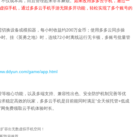
，不仅成本高，而且管理起来非常麻烦。
如果改用多多云手机，通过一
的虚拟手机，通过多多云手机手游无限多开功能，轻松实现了多个账号的
需切换设备或模拟器，每小时收益约200万金币；使用多多云同步操
/小时。挂《英勇之地》时，连续72小时离线运行无卡顿，多账号批量管
www.ddyun.com/game/app.html
管等核心功能，以及多端支持、兼容性出色、安全防护机制完善等优
求稳定高效的玩家，多多云手机是目前能同时满足“全天候托管+低成
官网免费领取云手机体验时长。
能扩容出无数虚拟手机空间！
搭配阵容推荐