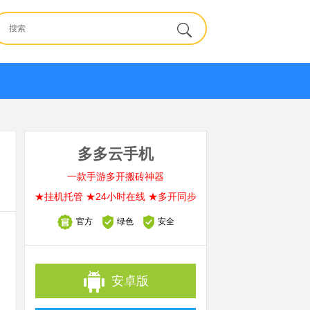
多多云手机
一款手游多开搬砖神器
★挂机托管 ★24小时在线 ★多开同步
官方
绿色
安全
安卓版