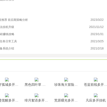
阵容推荐 前后期策略分析
2023/3/22
冰
魔法挂机升级
2021/11/12
赤
搬砖赚钱攻略
2023/1/31
听
管任务日常工具
2021/3/25
免
装备系统介绍
2021/2/18
黎
墨守孤城多开挂机
黑色四叶草 魔法帝之道多开挂机
珍珠海大冒险多开挂机
苍蓝前线多开挂
神迹觉醒多开挂机
绯月絮语多开挂机
荒原曙光多开挂机
凡应多开挂机