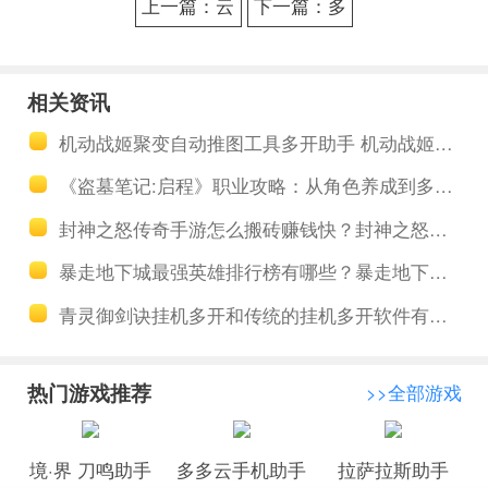
上一篇：云
下一篇：多
机哪个好用
多云手机安
又便宜？业
卓 iOS 和平
相关资讯
内公认2026
自动吃丹神
机动战姬聚变自动推图工具多开助手 机动战姬聚变推图一大利器支援系统
年最划算的
器，内置免
《盗墓笔记:启程》职业攻略：从角色养成到多开搬砖，多多云助你玩转古墓探险！
云手机排行
下载，一键
封神之怒传奇手游怎么搬砖赚钱快？封神之怒多开小号挂机搬砖玩法
榜前五名
挂机，战力
暴走地下城最强英雄排行榜有哪些？暴走地下城最强阵容搭配推荐
暴涨！
青灵御剑诀挂机多开和传统的挂机多开软件有什么区别
热门游戏推荐
>>全部游戏
境·界 刀鸣助手
多多云手机助手
拉萨拉斯助手