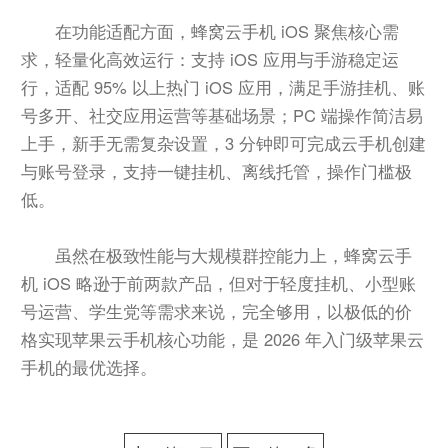
在功能适配方面，蜂窝云手机 iOS 聚焦核心需
求，轻量化高效运行：支持 iOS 应用与手游稳定运
行，适配 95% 以上热门 iOS 应用，满足手游挂机、账
号多开、社交应用运营等基础场景；PC 端操作简洁易
上手，新手无需复杂设置，3 分钟即可完成云手机创建
与账号登录，支持一键挂机、离线托管，操作门槛极
低。
虽然在极致性能与大规模群控能力上，蜂窝云手
机 iOS 略逊于前两款产品，但对于轻度挂机、小型账
号运营、学生党等需求来说，完全够用，以极低的价
格实现苹果云手机核心功能，是 2026 年入门级苹果云
手机的最优选择。