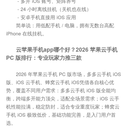
- 多开 iOS 账号、矩阵养号
- 24 小时离线挂机（关机也在线）
- 安卓手机直接用 iOS 应用
简单说：用低配手机 / 电脑，拥有无数台高配
iPhone 在线挂机。
云苹果手机app哪个好？2026 苹果云手机
PC 版排行：专业玩家力推三款
2026 年苹果云手机 PC 版市场，多多云手机 iOS
版、iOS 云手机、蜂窝云手机 iOS凭借各自核心优
势，覆盖不同用户需求：多多云手机 iOS 版全能均
衡，跨端多开能力顶尖，适配全场景需求；iOS 云手
机性能拉满，稳定防封，适合专业重度玩家；蜂窝云
手机 iOS 极致低价，基础功能完善，是入门用户首
选。