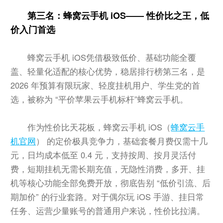
第三名：蜂窝云手机 iOS—— 性价比之王，低
价入门首选
蜂窝云手机 iOS凭借极致低价、基础功能全覆
盖、轻量化适配的核心优势，稳居排行榜第三名，是
2026 年预算有限玩家、轻度挂机用户、学生党的首
选，被称为 “平价苹果云手机标杆”蜂窝云手机。
作为性价比天花板，蜂窝云手机 iOS（
蜂窝云手
机官网
） 的定价极具竞争力，基础套餐月费仅需十几
元，日均成本低至 0.4 元，支持按周、按月灵活付
费，短期挂机无需长期充值，无隐性消费，多开、挂
机等核心功能全部免费开放，彻底告别 “低价引流、后
期加价” 的行业套路。对于偶尔玩 iOS 手游、挂日常
任务、运营少量账号的普通用户来说，性价比拉满。