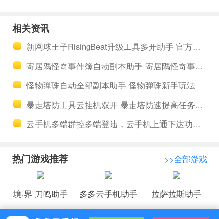
战高尔夫多
女的王座手
开免费助手
游多开挂机
相关资讯
工具 决战高
助手 哈伯瑞
新网球王子RisingBeat升级工具多开助手 官方小课堂-提升亲密度
尔夫长草区
格王国属性
寄居隅怪奇事件簿自动副本助手 寄居隅怪奇事件簿第五章推理攻略
铁杆数据介
详细介绍
怪物弹珠自动全部副本助手 怪物弹珠新手玩法攻略
绍
暴走塔防工具云挂机双开 暴走塔防速提高任务提高元宝攻略
云手机多端群控多端登陆，云手机上通下达功能哪里找
热门游戏推荐
>>全部游戏
境·界 刀鸣助手
多多云手机助手
拉萨拉斯助手