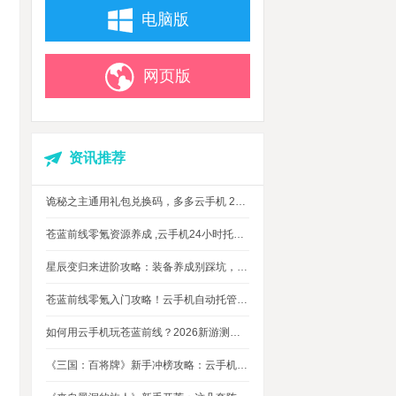
电脑版
网页版
资讯推荐
诡秘之主通用礼包兑换码，多多云手机 24 小时挂机攻略
苍蓝前线零氪资源养成 ,云手机24小时托管，上班自动肝资源
星辰变归来进阶攻略：装备养成别踩坑，这几个技巧让你省下80%资源
苍蓝前线零氪入门攻略！云手机自动托管，24小时自动刷资源不掉队
如何用云手机玩苍蓝前线？2026新游测评，新手入坑玩法指南
《三国：百将牌》新手冲榜攻略：云手机多开挂机，轻松拿捏牌局优势