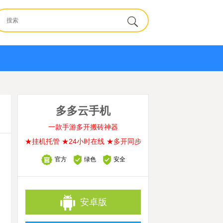
多多云手机
一款手游多开搬砖神器
★挂机托管 ★24小时在线 ★多开同步
官方
绿色
安全
安卓版