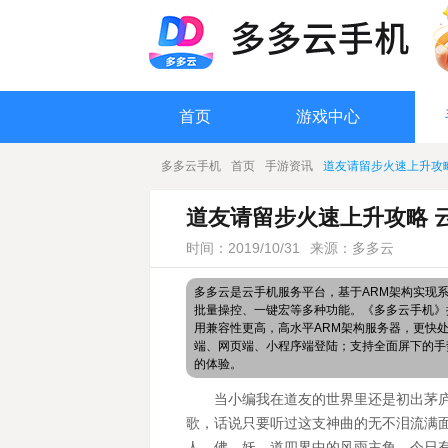
首页
游戏中心
多多云手机
首页
手游资讯
道友请留步火速上升攻
道友请留步火速上升攻略 
时间：2019/10/31
来源：多多云
多多云是云手机服务平台，基于ARM架构实现
批量操控、一键宏等多种功能。《多多云手机》搭
用兼容性更高，高水平ARM架构服务器，更快
端、网页端、小程序端登陆；支持全面屏下的手
的体验。
当小编我在道友的世界里还是初出茅
歌，话说只要听过这支神曲的无不泪流满
人，佛，妖，道四界中的风雨主角。今日