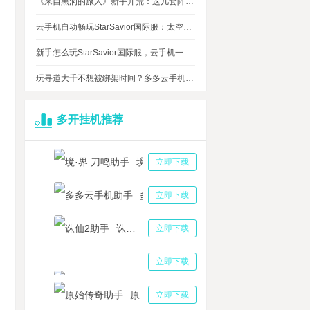
《来自黑洞的旅人》新手开荒：这几套阵容，实测好用
云手机自动畅玩StarSavior国际服：太空星战到底值不值得入坑
新手怎么玩StarSavior国际服，云手机一键搞定
玩寻道大千不想被绑架时间？多多云手机帮我自动挂机平衡游戏和生活
多开挂机推荐
境·界 刀鸣助手
立即下载
多多云手机助手
立即下载
诛仙2助手
立即下载
三国志战略版助手
立即下载
原始传奇助手
立即下载