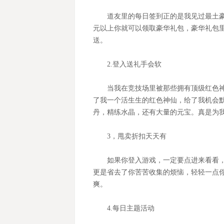
道友里的每日签到正的是我见过最土
元以上你就可以领取豪华礼包，豪华礼包
送。
2.
登入送礼手会软
当我在竞技场里被那些拥有顶级红色
了我一个活生生的红色神仙，给了我机会
丹，精练水晶，还有大量的元宝。真是为
3
，甩卖折扣天天有
如果你登入游戏，一定要点进来看看
更是省去了你苦苦收集的烦恼，轻轻一点
爽。
4.
每日主题活动