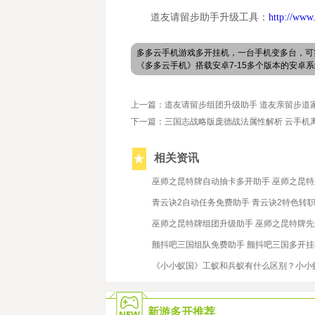
道友请留步助手升级工具：
http://www
多多云手机游戏多开挂机，一台手机变多台，可
《多多云手机》搭载安卓7-15多个版本的安
上一篇：道友请留步组团升级助手 道友亲留步道
下一篇：三国志战略版庞德战法属性解析 云手机
相关资讯
2020/1/15
巫师之昆特牌自动抽卡多开助手 巫师之昆
2020/3/4
青云诀2自动任务免费助手 青云诀2特色转
2019/7/15
巫师之昆特牌组团升级助手 巫师之昆特牌
2019/8/28
颤抖吧三国组队免费助手 颤抖吧三国多开
2020/5/19
《小小蚁国》工蚁和兵蚁有什么区别？小小
新游多开推荐