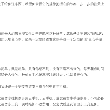
法子给你送东西，希望你掌握它的规律把握它的节奏一步一步的往天上
便每天幻想着现实生活中也能有这种好事，成长基金里1000%的回报
的起天地良心啊。如果一定要给道友这款手游一个定位的话“良心手游，
作简单，奖励粗暴。只有你想不到，没有它送不出来的。每天花点时间
着稀奇古怪的小神仙在手机屏幕里跳来跳去，也是挺开心的。
编我还是一个需要在道友里奋斗的中青年司机。
友请留步挂机多开用云手机，云手机，道友请留步手游多开，小号必备
友请留步工具，实时维护不收费用，配套优质道友请留步工具服务。