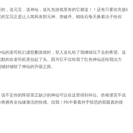
豪的，送元宝，送神仙，送礼包游戏里有的它都送！！还有只要你充值6
里的宝贝正是让人闻风丧胆元神、突破丹、精练石每天换着法子给你
神仙的老司机们虐想删游戏时，登入送礼给了我继续玩下去的希望。送
默默的在老司机里抬起了头。因为它不仅给我了红色神仙还给我法力
我铺好铺软了神仙的升级之路。
，说不定你的阵容里正缺少的神仙可以在这里得到补位。价格便宜不说
你将拥有全仙缘激活的快感。信我！PK中看着对手惊恐的双眼真的很