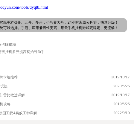
.ddyun.com/tools/dyqlb.html
实现手游双开、五开、多开，小号养大号，24小时离线云托管，快速升级！
卓系统可以选择。手游、应用兼容性更高，用云手机挂机游戏更稳定、更流畅！
家卡牌揭秘
离线挂机多开提高初始号助手
特牌卡组推荐
2019/10/17
《
职玩法
2020/5/26
极
先知雷比欧达详解
2019/10/17
公
挂机攻略
2019/6/25
少
蚁国工蚁&兵蚁工种详解
2022/9/19
文