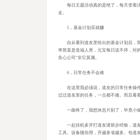
每日主题活动真的是绝了，每天变着
走。
5
，基金计划买就赚
自从看到道友里给出的基金计划后，我
率简直是造福人类，元宝每日送不停，对
良心公司”非它莫属。
6
，日常任务不会难
在这里我必须说，道友的日常任务操
过过道友里的任务，一点都不难。而且看
一曲终了，我想休息片刻了，毕竟小
一起挂机多开打道友请留步经验，道
工具。设备随你用，开越多省越多。包道