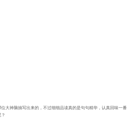
哪位大神脑抽写出来的，不过细细品读真的是句句精华，认真回味一番
呢？