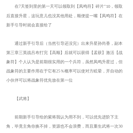
在
7
天签到里的第一天可以领取到【凤鸣符】碎片
，领取
*10
后直接升星，这玩意儿也没其他用处，顺便提一嘴【凤鸣符】在
新手引导时就会直接给了
通过新手引导后（当然引导还没完）出来升星孙尚香，副本
第三章三英战吕布打完【高顺】后就可以获得【孟获】激活【战
象符】个人认为是前期很实用的一个兵符，虽然凤鸣升星过，但
战象符的主要作用在于它有
25
％概率可以使对方眩晕，开自动的
小伙伴可以将战象符优先放在第一位
【武将】
前期新手引导给的紫将我认为用不到，可以优先进阶下主
角，毕竟主角你换不掉，资源也不会浪费，而且重生武将一次
30