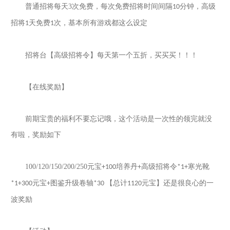
普通招将每天
3
次免费，每次免费招将时间间隔
分钟，高级
10
招将
天免费
次，基本所有游戏都这么设定
1
1
招将台【高级招将令】每天第一个五折，买买买！！！
【在线奖励】
前期宝贵的福利不要忘记哦，这个活动是一次性的领完就没
有啦，奖励如下
100/120/150/200/250
元宝
培养丹
高级招将令
寒光靴
+100
+
*1+
元宝
图鉴升级卷轴
【总计
元宝】还是很良心的一
*1+300
+
*30
1120
波奖励