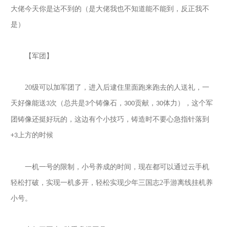
大佬今天你是达不到的（是大佬我也不知道能不能到，反正我不
是）
【军团】
20
级可以加军团了，进入后逮住里面跑来跑去的人送礼，一
天好像能送
次（总共是
个铸像石，
贡献，
体力），这个军
3
3
300
30
团铸像还挺好玩的，这边有个小技巧，铸造时不要心急指针落到
上方的时候
+3
一机一号的限制，小号养成的时间，现在都可以通过云手机
轻松打破，实现一机多开，轻松实现
少年三国志
2
手游
离线挂机养
小号。