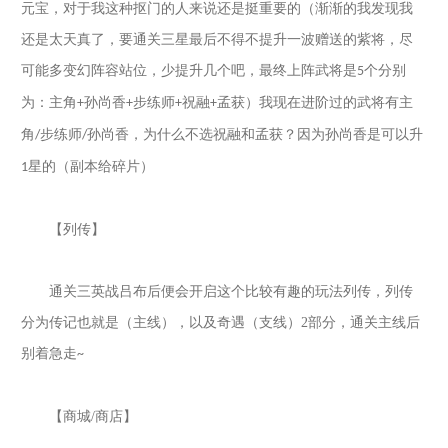
元宝，对于我这种抠门的人来说还是挺重要的（渐渐的我发现我
还是太天真了，要通关三星最后不得不提升一波赠送的紫将，尽
可能多变幻阵容站位，少提升几个吧，最终上阵武将是
个分别
5
为：主角
孙尚香
步练师
祝融
孟获）我现在进阶过的武将有主
+
+
+
+
角
步练师
孙尚香，为什么不选祝融和孟获？因为孙尚香是可以升
/
/
星的（副本给碎片）
1
【列传】
通关三英战吕布后便会开启这个比较有趣的玩法列传，列传
分为传记也就是（主线），以及奇遇（支线）
2
部分，通关主线后
别着急走
~
【商城
/
商店】