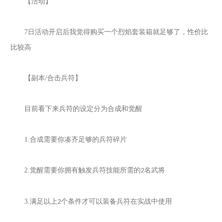
【活动】
7
日活动开启后我觉得购买一个烈焰套装箱就足够了，性价比
比较高
【副本
/
合击兵符】
目前看下来兵符的设定分为合成和觉醒
1.
合成需要你凑齐足够的兵符碎片
2.
觉醒需要你拥有触发兵符技能所需的
名武将
2
3.
满足以上
个条件才可以装备兵符在实战中使用
2