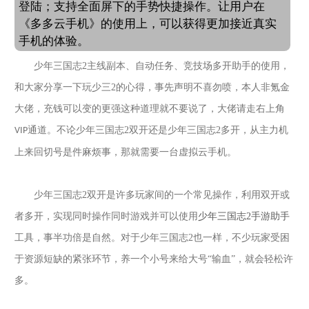
登陆；支持全面屏下的手势快捷操作。让用户在
《多多云手机》的使用上，可以获得更加接近真实
手机的体验。
少年三国志
2
主线副本、自动任务、竞技场
多开助手的使用，
和大家分享一下玩少三
2
的心得，事先声明不喜勿喷，本人非氪金
大佬，充钱可以变的更强这种道理就不要说了，大佬请走右上角
通道。
不论
少年三国志
2
双开还是
少年三国志
2
多开，从主力机
VIP
上来回切号是件麻烦事，那就需要一台虚拟云手机。
少年三国志
2
双开是许多玩家间的一个常见操作，利用双开或
者多开，实现同时操作同时游戏并可以使用
少年三国志
2
手游助手
工具
，事半功倍是自然。对于
少年三国志
2
也一样，不少玩家受困
于资源短缺的紧张环节，养一个小号来给大号
“输血”，就会轻松许
多。