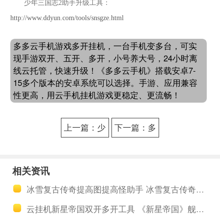
少年三国志
2
助手升级工具：
http://www.ddyun.com/tools/snsgze.html
多多云手机游戏多开挂机，一台手机变多台，可实
现手游双开、五开、多开，小号养大号，24小时离
线云托管，快速升级！《多多云手机》搭载安卓7-
15多个版本的安卓系统可以选择。手游、应用兼容
性更高，用云手机挂机游戏更稳定、更流畅！
上一篇：少
下一篇：多
年三国志2多
多云科技受
开助手玩法
邀参加中国
相关资讯
介绍 少年三
移动全球合
冰雪复古传奇提高图提高怪助手 冰雪复古传奇多开云端护肝托管
国志2宠物怎
作伙伴大会
云挂机新星帝国双开多开工具 《新星帝国》舰船设计新手详解
么免费获得