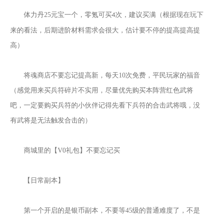
体力丹
25
元宝一个，零氪可买
次，建议买满（根据现在玩下
4
来的看法，后期进阶材料需求会很大，估计要不停的提高提高提
高）
将魂商店不要忘记提高新，每天
10
次免费，平民玩家的福音
（感觉用来买兵符碎片不实用，尽量优先购买本阵营红色武将
吧，一定要购买兵符的小伙伴记得先看下兵符的合击武将哦，没
有武将是无法触发合击的）
商城里的【
V0
礼包】不要忘记买
【日常副本】
第一个开启的是银币副本，不要等
45
级的普通难度了，不是