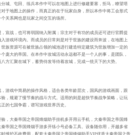
造分城、屯田、练兵本作中可以在地图上进行修建要塞，拒马，瞭望塔
是对于地图上的操作，而真正的在于玩家自身，所以本作中将工会形式
一个关系网也是玩家之间交互的场所。
盟，宣战，也可将弱国纳入附属；宗主对于有功的成员还可进行官爵提
融入游戏环境内。而成员的日常则是对于世族的建设而奔波，在地图上
，世族资源可在被世族占领的城池进行建造特定建筑为世族增加一定的
一个庞大的帝国。在本作中攻城活动永远都不是一个人的事，是团队，
面八方汇聚在城下，蓄势待发等待着攻城，完成一统天下的大势。
戏，游戏中简易的操作风格，适合各类年龄层次，国风的游戏画面，跟
体验，规避了慢节奏的战斗方式。适用的则是超快节奏战争策略，让玩
真正的七国争霸，谱写游戏世界历史。
经验，大秦帝国之帝国烽烟助手挂
机多开用云手机，大秦帝国之帝国烽
大秦帝国之帝国烽烟
手游多开练小号必备工具。设备随你用，开越多省
实时维护不收费用，配套大秦帝国之帝国烽烟
助手
VIP优质大秦帝国之帝