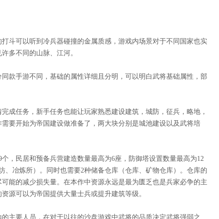
的打斗可以听到冷兵器碰撞的金属质感，游戏内场景对于不同国家也实
见许多不同的山脉、江河。
分同款手游不同，基础的属性详细且分明，可以明白武将基础属性，部
情完成任务，新手任务也能让玩家熟悉建设建筑，城防，征兵，略地，
作需要开始为帝国建设做准备了，两大块分别是城池建设以及武将培
19个，民居和预备兵营建造数量最高为6座，防御塔设置数量最高为12
坊、冶炼所）。同时也需要2种储备仓库（仓库、矿物仓库）。仓库的
尽可能的减少损失量。在本作中资源永远是最为匮乏也是兵家必争的主
的资源可以为帝国提供大量士兵或提升建筑等级。
地的主要人员，在对于以往的沙盘游戏中武将的品质决定武将强弱之