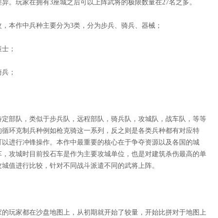
异。玩家在拥有3座城之后可以上阵武将的极限数量在27名之多。
改，本作中兵种主要分为
3类，分为步兵、骑兵、器械；
策士；
骑兵；
特定部队，类似于步兵队，远程部队，骑兵队，攻城队，战车队，等等
的循环克制兵种例如枪克骑这一系列，反之则是各类兵种都有对应特
可以进行冲锋操作。本作中最重要的核心在于争夺资源以及各国的城
车，攻城时目前投石车是作为主要攻城单位，也是对建筑杀伤最高的单
攻城值进行比较，针对不同战斗派遣不同的武将上阵。
家的玩家都在沙盘地图上，从初期就开始了较量，开始比拼对于地图上