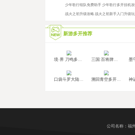
2019/9/30
少年歌行组队免费助手 少年歌行多开挂机攻
2022/9/29
战火之初升级攻略 战火之初新手入门升级
新游多开推荐
境·界 刀鸣多开挂机
三国:百将牌多开挂机
口袋斗罗大陆多开挂机
溯回青空多开挂机
公司名称：福