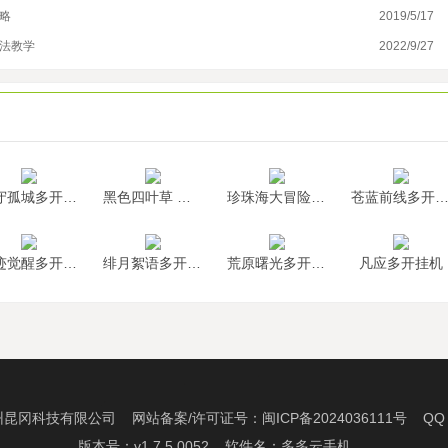
略
2019/5/17
新
玩法教学
2022/9/27
闪
墨守孤城多开挂机
黑色四叶草 魔法帝之道多开挂机
珍珠海大冒险多开挂机
苍蓝前线多开挂
神迹觉醒多开挂机
绯月絮语多开挂机
荒原曙光多开挂机
凡应多开挂机
州昆冈科技有限公司 网站备案/许可证号：
闽ICP备2024036111号
QQ：2
版本号：v1.7.5.0052 软件名：多多云手机