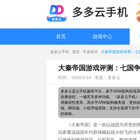
首页
游戏中心
多多云手机
首页
手游资讯
大秦帝国游戏评测：七
大秦帝国游戏评测：七国争
时间：2020/1/14
来源：多多云
多多云是云手机服务平台，基于ARM架构实现
批量操控、一键宏等多种功能。《多多云手机》搭
用兼容性更高，高水平ARM架构服务器，更快
端、网页端、小程序端登陆；支持全面屏下的手
的体验。
《大秦帝国》是一款以战国为背景的
玩家重温战国年代群雄崛起战火纷飞的冷
们体验到资源掠夺，行军驻扎，略地攻城