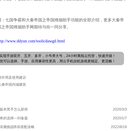
测：七国争霸和大秦帝国之帝国烽烟助手功能的全部介绍，更多大秦帝
国之帝国烽烟助手网期待与你一同分享。
ttp://www.ddyun.com/tools/dawgd.html
实现手游双开、五开、多开，小号养大号，24小时离线云托管，快速升级！
卓系统可以选择。手游、应用兼容性更高，用云手机挂机游戏更稳定、更流畅！
粮作用及使用建议
大秦帝国内城建筑
新版本黑手怎么获得
2020/3/3
镇
武将的选择—刘备篇
2020/1/7
塞
3深渊挑战阵容搭配攻略
2022/8/18
不