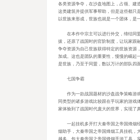
各类资源争夺，在沙盘地图上，占领、建
这类建筑并提供军事帮助，但是这些都只
以世族来形成，世族也就是一个团体，是
在本作中宗主可以进行外交，缔结同
拔，还原了战国时的官阶制度，让玩家跟
争夺资源为自己世族获得特定的世族资源
加成。这也是团队的重要性，慢慢的崛起
是世族，乃至于同盟，数以万计的部队四
七国争霸
作为一款战国题材的沙盘战争策略游
同类型的诸多游戏比较跟在乎玩家的游戏
家体验到了战国时代庞大的世界，实现了
一起挂机多开打大秦帝国之帝国烽烟
烟助手，大秦帝国之帝国烽烟工具挂机，
越多。包大秦帝国之帝国烽烟手游
工具，