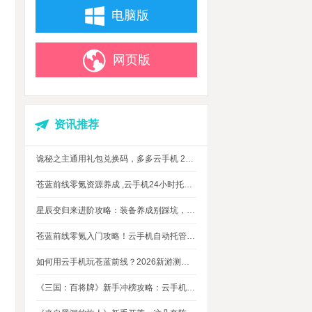
电脑版
网页版
资讯推荐
诡秘之主通用礼包兑换码，多多云手机 24 小时挂机攻略
苍蓝前线零氪资源养成 ,云手机24小时托管，上班自动肝资源
星辰变归来进阶攻略：装备养成别踩坑，这几个技巧让你省下80%资源
苍蓝前线零氪入门攻略！云手机自动托管，24小时自动刷资源不掉队
如何用云手机玩苍蓝前线？2026新游测评，新手入坑玩法指南
《三国：百将牌》新手冲榜攻略：云手机多开挂机，轻松拿捏牌局优势