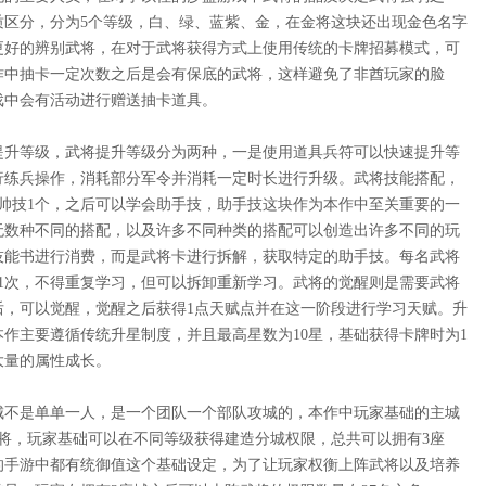
质区分，分为
5个等级，白、绿、蓝紫、金，在金将这块还出现金色名字
更好的辨别武将，在对于武将获得方式上使用传统的卡牌招募模式，可
作中抽卡一定次数之后是会有保底的武将，这样避免了非酋玩家的脸
戏中会有活动进行赠送抽卡道具。
提升等级，武将提升等级分为两种，一是使用道具兵符可以快速提升等
行练兵操作，消耗部分军令并消耗一定时长进行升级。武将技能搭配，
统帅技1个，之后可以学会助手技，助手技这块作为本作中至关重要的一
无数种不同的搭配，以及许多不同种类的搭配可以创造出许多不同的玩
技能书进行消费，而是武将卡进行拆解，获取特定的助手技。每名武将
1次，不得重复学习，但可以拆卸重新学习。武将的觉醒则是需要武将
后，可以觉醒，觉醒之后获得1点天赋点并在这一阶段进行学习天赋。升
作主要遵循传统升星制度，并且最高星数为10星，基础获得卡牌时为1
大量的属性成长。
城不是单单一人，是一个团队一个部队攻城的，本作中玩家基础的主城
武将，玩家基础可以在不同等级获得建造分城权限，总共可以拥有3座
的手游中都有统御值这个基础设定，为了让玩家权衡上阵武将以及培养