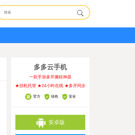
多多云手机
一款手游多开搬砖神器
★挂机托管 ★24小时在线 ★多开同步
官方
绿色
安全
安卓版