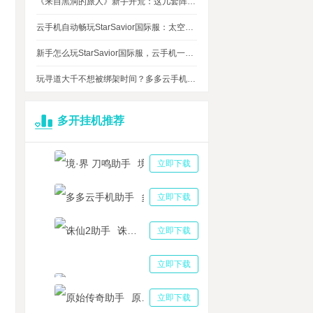
《来自黑洞的旅人》新手开荒：这几套阵容，实测好用
云手机自动畅玩StarSavior国际服：太空星战到底值不值得入坑
新手怎么玩StarSavior国际服，云手机一键搞定
玩寻道大千不想被绑架时间？多多云手机帮我自动挂机平衡游戏和生活
多开挂机推荐
境·界 刀鸣助手
立即下载
多多云手机助手
立即下载
诛仙2助手
立即下载
三国志战略版助手
立即下载
原始传奇助手
立即下载