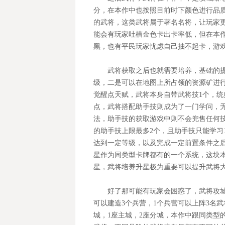
分，在本作中也按照目前时下颜色进行品
的武将，这类武将属于著名名将，让玩家
能会有玩家吐槽金色卡出卡率低，但在本
黑，也有平民玩家忧虑自己抽不起卡，游
武将获取之后也就需要培养，基础的
级，二是可以在地图上所占领的资源矿进
觉醒点天赋，武将本身自带武将技
1个，
点，武将搭配助手技则成为了一门学问，
法，助手技的获取游戏中则不会兜售任何
的助手技上限最多2个，且助手技只能学习
达到一定等级，以及完成一定前置条件之
星作为同类型卡牌都有的一个系统，这块本
星，武将培养升星极为重要可以提升武将
好了那可能有玩家会困惑了，武将攻
可以建造
3个兵营，1个兵营可以上阵3名
城，1座主城，2座分城，本作中跟同类型