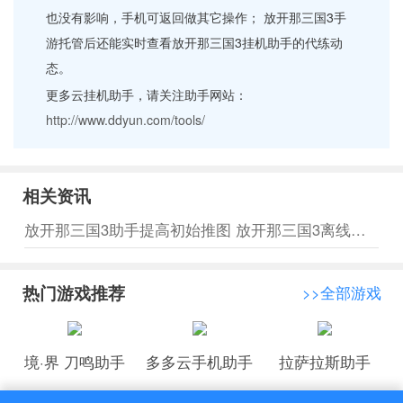
也没有影响，手机可返回做其它操作； 放开那三国3手
游托管后还能实时查看放开那三国3挂机助手的代练动
态。
更多云挂机助手，请关注助手网站：
http://www.ddyun.com/tools/
相关资讯
放开那三国3助手提高初始推图 放开那三国3离线托管多开运行
热门游戏推荐
>>全部游戏
境·界 刀鸣助手
多多云手机助手
拉萨拉斯助手