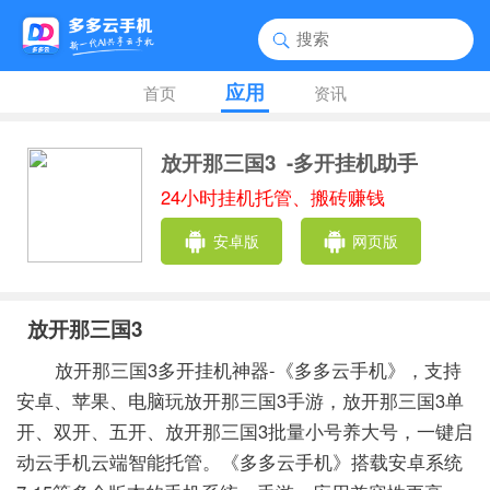
应用
首页
资讯
放开那三国3
-多开挂机助手
24小时挂机托管、搬砖赚钱
安卓版
网页版
放开那三国3
放开那三国3多开挂机神器-《多多云手机》，支持
安卓、苹果、电脑玩放开那三国3手游，放开那三国3单
开、双开、五开、放开那三国3批量小号养大号，一键启
动云手机云端智能托管。《多多云手机》搭载安卓系统