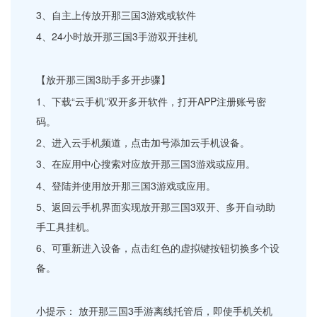
3、自主上传放开那三国3游戏或软件
4、24小时放开那三国3手游双开挂机
【放开那三国3助手多开步骤】
1、下载“云手机”双开多开软件，打开APP注册账号密
码。
2、进入云手机频道，点击加号添加云手机设备。
3、在应用中心搜索对应放开那三国3游戏或应用。
4、登陆并使用放开那三国3游戏或应用。
5、返回云手机界面实现放开那三国3双开、多开自动助
手工具挂机。
6、可重新进入设备，点击红色的虚拟键按钮切换多个设
备。
小提示： 放开那三国3手游离线托管后，即使手机关机