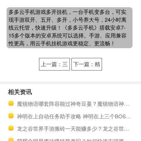
多多云手机游戏多开挂机，一台手机变多台，可实
现手游双开、五开、多开，小号养大号，24小时离
线云托管，快速升级！《多多云手机》搭载安卓7-
15多个版本的安卓系统可以选择。手游、应用兼容
性更高，用云手机挂机游戏更稳定、更流畅！
上一篇：三
下一篇：精
国志2017怎
灵盛典自动
么自动日常
副本助手 精
相关资讯
工具 三国志
灵盛典战斗
魔镜物语哪套阵容能过神奇豆蔓？魔镜物语神奇豆蔓推图阵容推荐
2017信物快
力怎么提升
神明在上自动任务助手攻略 神明在上三个BOSS怎么打
速获取方式
龙之谷世界手游搬砖一天能赚多少？龙之谷世界多开挂机搬砖攻略
介绍
荣耀全明星搬砖赚钱简单吗？如何快速实现搬钻赚钱