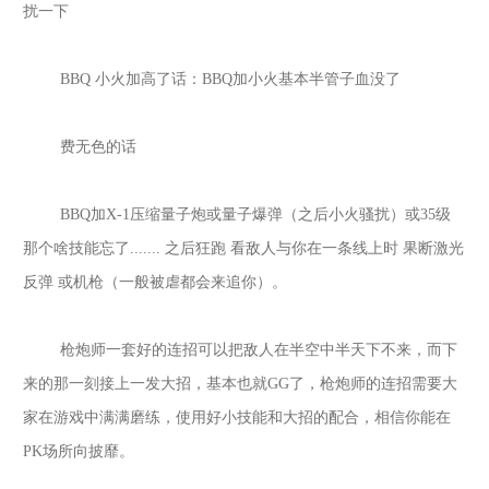
扰一下
BBQ 小火加高了话：BBQ加小火基本半管子血没了
费无色的话
BBQ加X-1压缩量子炮或量子爆弹（之后小火骚扰）或35级
那个啥技能忘了....... 之后狂跑 看敌人与你在一条线上时 果断激光
反弹 或机枪（一般被虐都会来追你）。
枪炮师一套好的连招可以把敌人在半空中半天下不来，而下
来的那一刻接上一发大招，基本也就
GG了，枪炮师的连招需要大
家在游戏中满满磨练，使用好小技能和大招的配合，相信你能在
PK场所向披靡。