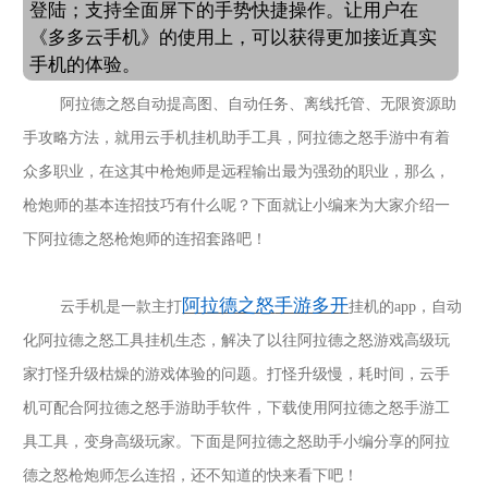
登陆；支持全面屏下的手势快捷操作。让用户在
《多多云手机》的使用上，可以获得更加接近真实
手机的体验。
阿拉德之怒
自动提高图、自动任务、离线托管、无限资源助
手攻略方法，就用云手机挂机助手工具，阿拉德之怒手游中有着
众多职业，在这其中枪炮师是远程输出最为强劲的职业，那么，
枪炮师的基本连招技巧有什么呢？下面就让小编来为大家介绍一
下阿拉德之怒枪炮师的连招套路吧！
阿拉德之怒
手游多开
云手机是一款主打
挂机的
app，自动
化
阿拉德之怒
工具挂机生态，解决了以往
阿拉德之怒
游戏高级玩
家打怪升级枯燥的游戏体验的问题。打怪升级慢，耗时间，云手
机可配合
阿拉德之怒
手游助手软件，下载使用
阿拉德之怒
手游工
具工具，变身高级玩家。下面是
阿拉德之怒
助手小编分享的
阿拉
德之怒枪炮师怎么连招
，还不知道的快来看下吧！