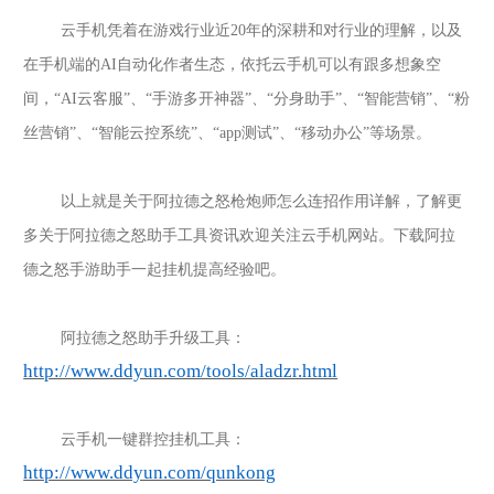
云手机凭着在游戏行业近
20年的深耕和对行业的理解，以及
在手机端的AI自动化作者生态，依托云手机可以有跟多想象空
间，“AI云客服”、“手游多开神器”、“分身助手”、“智能营销”、“粉
丝营销”、“智能云控系统”、“app测试”、“移动办公”等场景。
以上就是关于
阿拉德之怒枪炮师怎么连招
作用详解，了解更
多关于
阿拉德之怒
助手工具资讯欢迎关注云手机网站。下载
阿拉
德之怒
手游助手一起挂机提高经验吧。
阿拉德之怒
助手升级工具：
http://www.ddyun.com/tools/aladzr.html
云手机一键群控挂机工具：
http://www.ddyun.com/qunkong