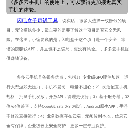
《多多云手机》的使用上，可以获得更加接近真实
手机的体验。
闪电盒子
赚钱工具
，说实话，很多人选择一枚赚钱的项
目，无论赚钱多少，最主要的是要了解这个项目是否安全无风
险。在这里，小编要说的是，闪电盒子这个项目是一个安全、靠
谱的赚赚钱
APP
，并且也不是骗局，更没有风险。，多多云手机提
供赚钱设备。
多多云手机具备很多优点，包括
1
）专业级
硬件加速，运
GPU
行大型游戏无压力，手机不发烫，电量不担心；
）灵活配置手机
2
规格，批量手机发放，开放
，管理更便捷；
）基于服务器，
API
3
32
位
位兼容，支持
标准，
原生
，手游
/64
OpenGL ES 2.0/3.0
Android
APP
不修改直接运行；
）业务数据存在云端，无须传到本地，信息安
4
全有保障，企业级云上安全防护，更多一层专业保护。