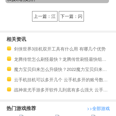
上一篇：江
下一篇：闪
南百景图升
电盒子赚钱
级建筑囤资
助手 闪电盒
相关资讯
源 多多云云
子怎么快速
剑侠世界3挂机双开工具有什么用 有哪几个优势
端在线托管
赚钱
龙腾传世怎么刷怪最快？龙腾传世刷怪最快组合推荐几个
魔力宝贝归来怎么升级快？2022魔力宝贝归来游戏角色迅速升级攻略
云手机挂机可以多开几个 云手机多开的账号数量是没有限制的吗
战神蚩尤手游多开软件儿到底有多么强大 云手机软件自动挂机打怪
热门游戏推荐
>>全部游戏