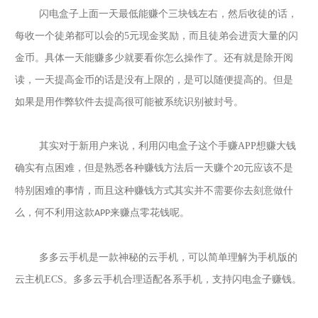
闪电盒子上面一天最低能赚个三块钱左右，然后收徒的话，
每收一个徒弟都可以会的
5
元现金奖励，而且徒弟会进贡大量的闪
金币。具体一天能赚多少就要看你怎么操作了。还有就是除开阅
读，一天提高金币的话是没有上限的，是可以随便提高的。但是
如果是用作弊软件去提高很可能被系统识别被封号。
其实对于新用户来说，利用闪电盒子这个手赚
APP
想赚大钱
确实有点困难，但是熟悉各种赚钱方法后一天赚个
元应该不是
20
特别困难的事情，而且这种赚钱方式其实并不需要你去刻意做什
么，何不利用这款
来赚点零花钱呢。
APP
多多云手机是一款神秘的云手机，可以简单理解为手机版的
云主机
ECS
。多多云手机合理适配各系手机，支持
闪电盒子
赚钱。