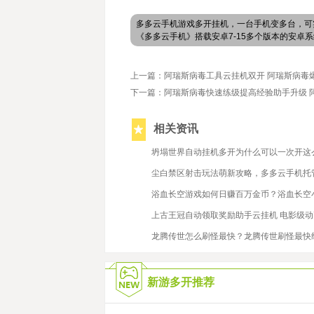
多多云手机游戏多开挂机，一台手机变多台，可
《多多云手机》搭载安卓7-15多个版本的安
上一篇：阿瑞斯病毒工具云挂机双开 阿瑞斯病毒
下一篇：阿瑞斯病毒快速练级提高经验助手升级 
相关资讯
2021/9/28
坍塌世界自动挂机多开为什么可以一次开这
2022/6/2
尘白禁区射击玩法萌新攻略，多多云手机托
2022/6/20
浴血长空游戏如何日赚百万金币？浴血长空
2024/6/26
上古王冠自动领取奖励助手云挂机 电影级
2021/9/27
龙腾传世怎么刷怪最快？龙腾传世刷怪最快
新游多开推荐