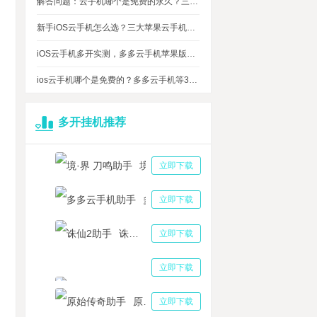
解答问题：云手机哪个是免费的永久？三大免费永久正版云手机对比
新手iOS云手机怎么选？三大苹果云手机知名品牌性能对比测评
iOS云手机多开实测，多多云手机苹果版最多可同时运行多少台？
ios云手机哪个是免费的？多多云手机等3大品牌对比测评，告诉你免费ios云手机的真相
多开挂机推荐
境·界 刀鸣助手
立即下载
多多云手机助手
立即下载
诛仙2助手
立即下载
三国志战略版助手
立即下载
原始传奇助手
立即下载