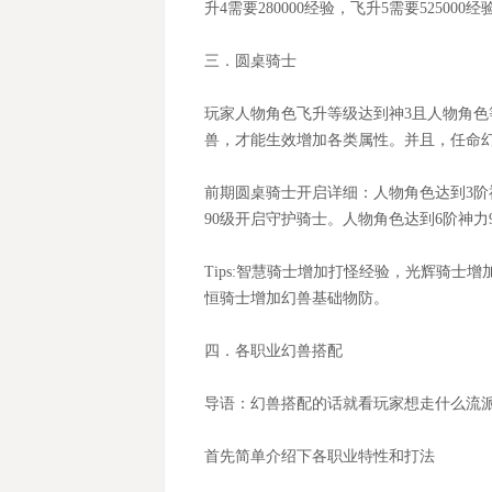
升4需要280000经验，飞升5需要525000经
三．圆桌骑士
玩家人物角色飞升等级达到神
3且人物角
兽，才能生效增加各类属性。并且，任命
前期圆桌骑士开启详细：人物角色达到
3
90级开启守护骑士。人物角色达到6阶神力
Tips:智慧骑士增加打怪经验，光辉骑
恒骑士增加幻兽基础物防。
四．各职业幻兽搭配
导语：幻兽搭配的话就看玩家想走什么流
首先简单介绍下各职业特性和打法