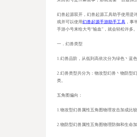
幻兽起源
双开，
幻兽起源
工具助手
使用是
戏并可以使用
幻兽起源
手游助手工具
，事
手游小号来给大号
“输血”，就会轻松许多
一．幻兽类型
1.幻兽品阶，从低到高依次分为绿色丶蓝
2.幻兽类型共分为：物攻型幻兽丶物防型
类。
五角图偏向：
1.物攻型幻兽属性五角图物理攻击加成比
2.物防型幻兽属性五角图物理防御和生命