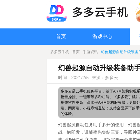
首页
游戏中心
多多云手机
首页
手游资讯
幻兽起源自动升级装备
幻兽起源自动升级装备助手
时间：2021/2/5
来源：多多云
多多云是云手机服务平台，基于ARM架构实现
批量操控、一键宏等多种功能。《多多云手机》搭
用兼容性更高，高水平ARM架构服务器，更快
端、网页端、小程序端登陆；支持全面屏下的手
的体验。
幻兽起源自动任务
助手多开的使用，幻兽
战一触即发，谁能率先集结三宠，寻回神
来回切号是件麻烦事，那就需要一台虚拟