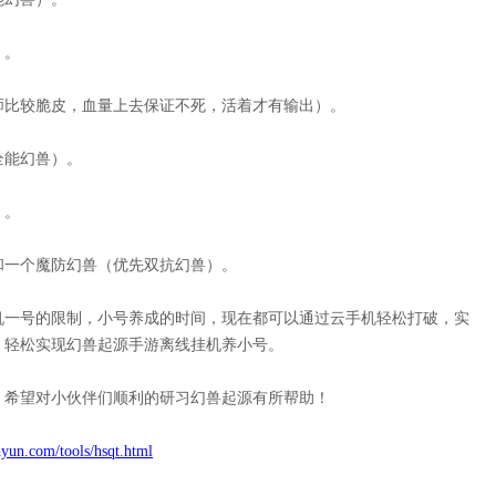
）。
师比较脆皮，血量上去保证不死，活着才有输出）。
全能幻兽）。
）。
和一个魔防幻兽（优先双抗幻兽）。
机一号的限制，小号养成的时间，现在都可以通过云手机轻松打破，实
，轻松实现
幻兽起源
手游离线挂机养小号。
，希望对小伙伴们顺利的研习
幻兽起源
有所帮助！
yun.com/tools/hsqt.html