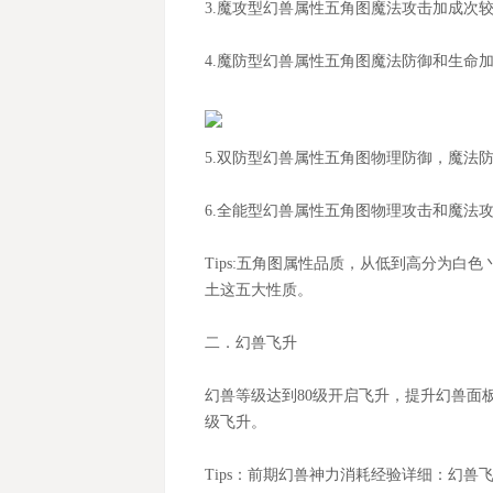
3.魔攻型幻兽属性五角图魔法攻击加成次
4.魔防型幻兽属性五角图魔法防御和生命
5.双防型幻兽属性五角图物理防御，魔法
6.全能型幻兽属性五角图物理攻击和魔法
Tips:五角图属性品质，从低到高分为
土这五大性质。
二．幻兽飞升
幻兽等级达到
80级开启飞升，提升幻兽面
级飞升。
Tips：前期幻兽神力消耗经验详细：幻兽飞升1