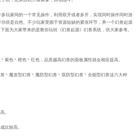
许多玩家间的一个常见操作，利用双开或者多开，实现同时操作同时游
半功倍是自然。不少玩家受困于资源短缺的紧张环节，养一个
幻兽起源
。下面为大家带来的是教你玩转《幻兽起源》幻兽系统，供大家参考。
色丶紫色丶橙色丶红色，品质越高幻兽的面板属性就会相应提高。
幻兽丶魔攻型幻兽丶魔防型幻兽丶双防型幻兽丶全能型幻兽这六大种
较高。
加成比较高。