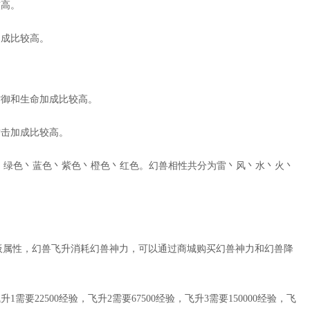
较高。
加成比较高。
防御和生命加成比较高。
攻击加成比较高。
白色丶绿色丶蓝色丶紫色丶橙色丶红色。幻兽相性共分为雷丶风丶水丶火丶
板属性，幻兽飞升消耗幻兽神力，可以通过商城购买幻兽神力和幻兽降
需要22500经验，飞升2需要67500经验，飞升3需要150000经验，飞