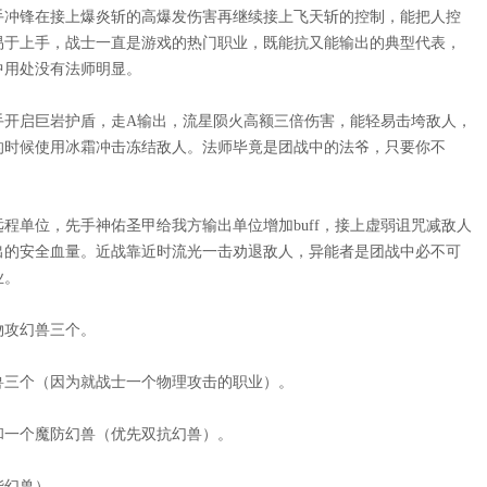
手冲锋在接上爆炎斩的高爆发伤害再继续接上飞天斩的控制，能把人控
易于上手，战士一直是游戏的热门职业，既能抗又能输出的典型代表，
中用处没有法师明显。
手开启巨岩护盾，走
A输出，流星陨火高额三倍伤害，能轻易击垮敌人，
的时候使用冰霜冲击冻结敌人。法师毕竟是团战中的法爷，只要你不
远程单位，先手神佑圣甲给我方输出单位增加
buff，接上虚弱诅咒减敌人
出的安全血量。近战靠近时流光一击劝退敌人，异能者是团战中必不可
业。
物攻幻兽三个。
兽三个（因为就战士一个物理攻击的职业）。
和一个魔防幻兽（优先双抗幻兽）。
能幻兽）。