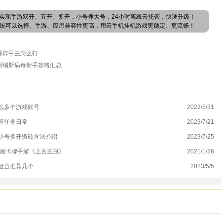
实现手游双开、五开、多开，小号养大号，24小时离线云托管，快速升级！
卓系统可以选择。手游、应用兼容性更高，用云手机挂机游戏更稳定、更流畅！
爆炸甲虫怎么打
阿瑞斯病毒新手攻略汇总
么多个游戏账号
2022/5/31
为
管任务日常
2023/7/21
勇
小号多开搬砖方法介绍
2023/7/25
神
动画卡牌手游《上古王冠》
2021/1/26
三
组合推荐几个
2023/5/5
物