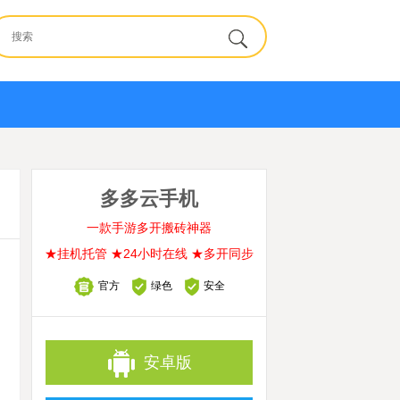
多多云手机
一款手游多开搬砖神器
★挂机托管 ★24小时在线 ★多开同步
官方
绿色
安全
安卓版