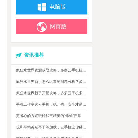
电脑版
网页版
资讯推荐
疯狂水世界资源获取攻略，多多云手机挂机搬砖自动攒材料
疯狂水世界新手怎么玩常见问题分析？多多云手机多开托管挂机升级打怪
疯狂水世界新手开荒攻略，多多云手机多开托管，自动搞定海量重复日常快速升级
手游工作室选云手机，稳、省、安全才是实在考量
更省心的方式玩转和平精英的“修仙”日常
玩和平精英别再干等加载，云手机让你秒玩游戏进战场