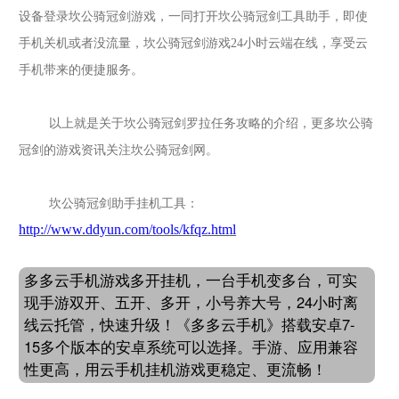
设备登录
坎公骑冠剑
游戏，一同打开
坎公骑冠剑
工具助手，即使
手机关机或者没流量，
坎公骑冠剑
游戏
24小时云端在线，享受云
手机带来的便捷服务。
以上就是关于坎公骑冠剑罗拉任务攻略的介绍，更多
坎公骑
冠剑
的游戏资讯关注
坎公骑冠剑
网。
坎公骑冠剑
助手挂机工具：
http://www.ddyun.com/tools/kfqz.html
多多云手机游戏多开挂机，一台手机变多台，可实
现手游双开、五开、多开，小号养大号，24小时离
线云托管，快速升级！《多多云手机》搭载安卓7-
15多个版本的安卓系统可以选择。手游、应用兼容
性更高，用云手机挂机游戏更稳定、更流畅！