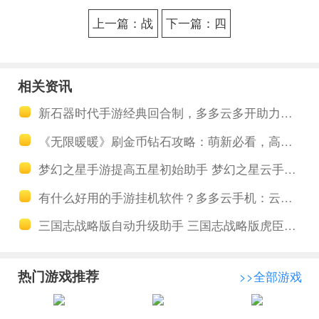
上一篇：战
下一篇：四
神遗迹手游
季物语助手
工具多开养
工具轻松升
相关资讯
号 战神遗迹
级 四季物语
新石器时代手游经典回合制，多多云多开助力搬砖之路
秘法职业简
前期自助
《无限暖暖》刷金币钻石攻略：萌新必看，高效获取与明智消费
析
FAQ盘点和
梦幻之星手游提高五星初始助手 梦幻之星云手机托管推图打材料
答疑
有什么好用的手游挂机软件？多多云手机：云手机同步操作的首选
三国志战略版自动升级助手 三国志战略版虎臣骑兵队阵容分享
热门游戏推荐
>>全部游戏