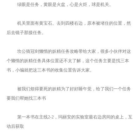
绿眼是任务，黄眼是火盆，心是火炬，球是机关。
机关里面有黄宝石。去到四楼右边，原本被堵住的位置，然
后去镜子那接任务。
坎公骑冠剑懒惰的妖精任务攻略带给大家，很多小伙伴对这
个懒惰的妖精任务具体位置还不太了解，这个任务主要是找三本
书，小编就把这三本书的收集位置告诉大家。
被我们烦得要死的妖精为了好好睡午觉，给了我们一个任务
要我们帮她找三本书
第一本书在主线
2-2，玛丽安的实验室最右边房间的桌上，互
动后获取