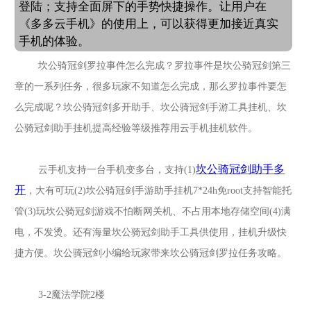
登陆；支持全面屏下的手势快捷操作。让用户在
《多多云手机》的使用上，可以获得更加接近真实
手机的体验。
坎公骑冠剑罗拉事件怎么完成？罗拉事件是坎公骑冠剑第三
章的一系列任务，很多玩家不知道怎么完成，那么罗拉事件要怎
么完成呢？
坎公骑冠剑
多开助手、
坎公骑冠剑
手游工具挂机、
坎
公骑冠剑
助手挂机提高经验等级推荐用云手机挂机软件。
坎公骑冠剑
助手多
云手机支持一台手机变多台，支持
(1)
开
，大有可玩
(2)
坎公骑冠剑
手游助手挂机
7*24h免root支持智能托
管(3)玩
坎公骑冠剑
游戏不怕断网关机、不占用本地存储空间
(4)满
电，不发烫。还有海量
坎公骑冠剑
助手工具供使用，挂机升级快
捷方便。
坎公骑冠剑
小编给玩家带来坎公骑冠剑罗拉任务攻略。
3-2魔法学院2楼