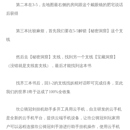
第二本在
3-5，去地图最右侧的房间跟这个戴眼镜的肥宅说话
后获得
第三本比较麻烦，首先我们要在
5-5解锁【秘密洞窟】这个支
线
然后去【秘密洞窟】支线，找到另一个支线【宝藏洞窟】
（没错就是支线套支线），最后才能找到这本书
找齐三本书后，回
1-2的支线找妖精对话即可完成任务，至此
我们的世界1终于达成了100%全收集
坎公骑冠剑
挂机助手多开工具用云手机，自主研发的云手机
是全新的云手机平台，提供云端手机设备，让
坎公骑冠剑
玩家用
户可以远程连接
坎公骑冠剑
手游进行助手挂机操作，使用云手机