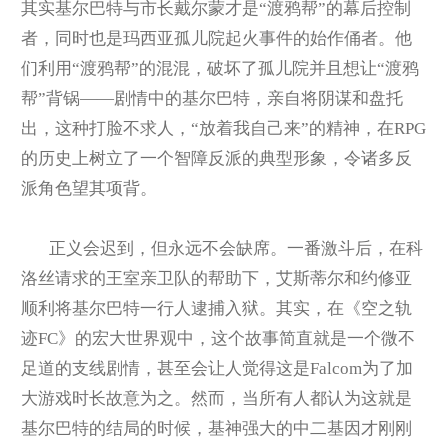
其实基尔巴特与市长戴尔蒙才是“渡鸦帮”的幕后控制
者，同时也是玛西亚孤儿院起火事件的始作俑者。他
们利用“渡鸦帮”的混混，破坏了孤儿院并且想让“渡鸦
帮”背锅——剧情中的基尔巴特，亲自将阴谋和盘托
出，这种打脸不求人，“放着我自己来”的精神，在RPG
的历史上树立了一个智障反派的典型形象，令诸多反
派角色望其项背。
正义会迟到，但永远不会缺席。一番激斗后，在科
洛丝请求的王室亲卫队的帮助下，艾斯蒂尔和约修亚
顺利将基尔巴特一行人逮捕入狱。其实，在《空之轨
迹FC》的宏大世界观中，这个故事简直就是一个微不
足道的支线剧情，甚至会让人觉得这是Falcom为了加
大游戏时长故意为之。然而，当所有人都认为这就是
基尔巴特的结局的时候，基神强大的中二基因才刚刚