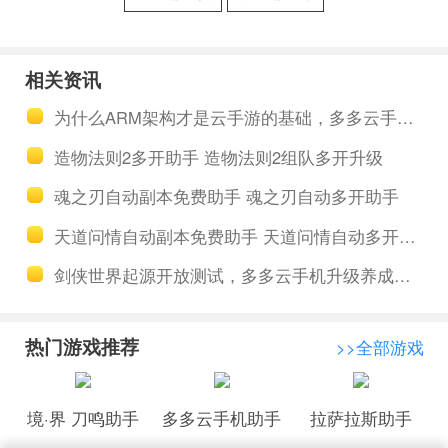
击骑士团骑
奥格之影手
士多开助手
游双开多开
相关资讯
闪击骑士团
提高资源 奈
为什么ARM架构才是云手游的基础，多多云手机如何做到行业领先
骑士组队多
奥格之影萌
造物法则2多开助手 造物法则2组队多开升级
开升级
新初体验
魂之刃自动副本免费助手 魂之刃自动多开助手
天道问情自动副本免费助手 天道问情自动多开助手
剑侠世界起源开放测试，多多云手机升级养成托管搬砖
热门游戏推荐
>>全部游戏
境·界 刀鸣助手
多多云手机助手
拉萨拉斯助手