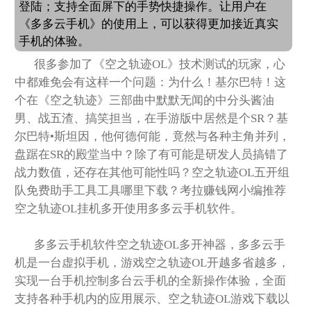
登陆；支持全面屏下的手势快捷操作。让用户在
《多多云手机》的使用上，可以获得更加接近真实
手机的体验。
很多参加了《空之轨迹OL》技术测试的玩家，心
中都难免会有这样一个问题：为什么！基尔巴特！这
个在《空之轨迹》三部曲中默默无闻的中分头酱油
男、战五渣、搞笑担当，在手游版中居然是个SR？基
尔巴特•斯坦因，他何德何能，竟然与各种主角并列，
盘踞在SR的殿堂当中？除了有可能是研发人员搞错了
战力数值，还存在其他可能性吗？空之轨迹OL五开组
队免费助手工具工具哪里下载？考拉赚钱网小编推荐
空之轨迹OL挂机多开使用多多云手机软件。
多多云手机软件空之轨迹OL多开神器，多多云手
机是一台虚拟手机，游戏空之轨迹OL开越多省越多，
实现一台手机控制多台云手机的全新操作体验，全面
支持各种手机内的应用展示、空之轨迹OL游戏下载以