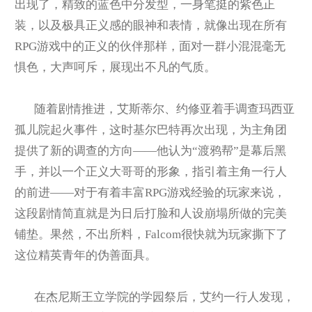
出现了，精致的蓝色中分发型，一身笔挺的紫色正
装，以及极具正义感的眼神和表情，就像出现在所有
RPG游戏中的正义的伙伴那样，面对一群小混混毫无
惧色，大声呵斥，展现出不凡的气质。
随着剧情推进，艾斯蒂尔、约修亚着手调查玛西亚
孤儿院起火事件，这时基尔巴特再次出现，为主角团
提供了新的调查的方向——他认为“渡鸦帮”是幕后黑
手，并以一个正义大哥哥的形象，指引着主角一行人
的前进——对于有着丰富RPG游戏经验的玩家来说，
这段剧情简直就是为日后打脸和人设崩塌所做的完美
铺垫。果然，不出所料，Falcom很快就为玩家撕下了
这位精英青年的伪善面具。
在杰尼斯王立学院的学园祭后，艾约一行人发现，