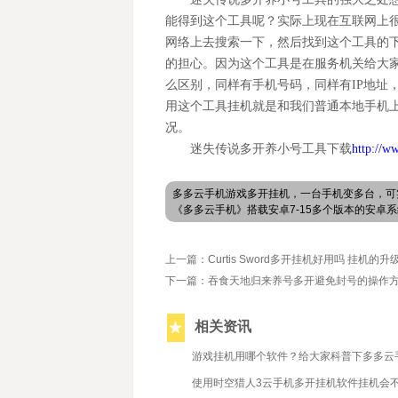
能得到这个工具呢？实际上现在互联网上
网络上去搜索一下，然后找到这个工具的
的担心。因为这个工具是在服务机关给大
么区别，同样有手机号码，同样有
IP地
用这个工具挂机就是和我们
普通本地手机
况。
迷失传说多开养小号工具下载
http://w
多多云手机游戏多开挂机，一台手机变多台，可
《多多云手机》搭载安卓7-15多个版本的安
上一篇：Curtis Sword多开挂机好用吗 挂机的
下一篇：吞食天地归来养号多开避免封号的操作
相关资讯
搬砖与开荒
2025/7/11
游戏挂机用哪个软件？给大家科普下多多云
2022/6/23
使用时空猎人3云手机多开挂机软件挂机会