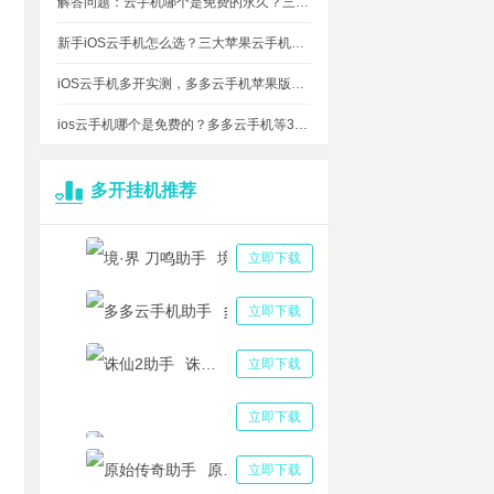
解答问题：云手机哪个是免费的永久？三大免费永久正版云手机对比
新手iOS云手机怎么选？三大苹果云手机知名品牌性能对比测评
iOS云手机多开实测，多多云手机苹果版最多可同时运行多少台？
ios云手机哪个是免费的？多多云手机等3大品牌对比测评，告诉你免费ios云手机的真相
多开挂机推荐
境·界 刀鸣助手
立即下载
多多云手机助手
立即下载
诛仙2助手
立即下载
三国志战略版助手
立即下载
唤与合成2最强阵容怎么搭配？召唤与合成2阵容推荐攻略大全
原始传奇助手
立即下载
罗大陆：魂师对决破甲队阵容搭配 魂环搭配以及玩法思路讲解