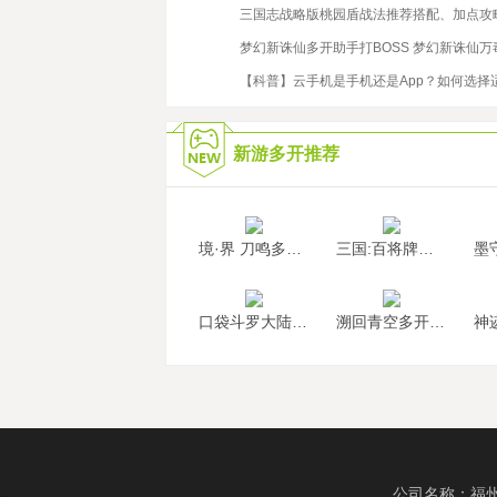
2023/6/19
三国志战略版桃园盾战法推荐搭配、加点攻
2021/5/25
梦幻新诛仙多开助手打BOSS 梦幻新诛仙
2022/4/14
【科普】云手机是手机还是App？如何选择
新游多开推荐
境·界 刀鸣多开挂机
三国:百将牌多开挂机
口袋斗罗大陆多开挂机
溯回青空多开挂机
公司名称：福