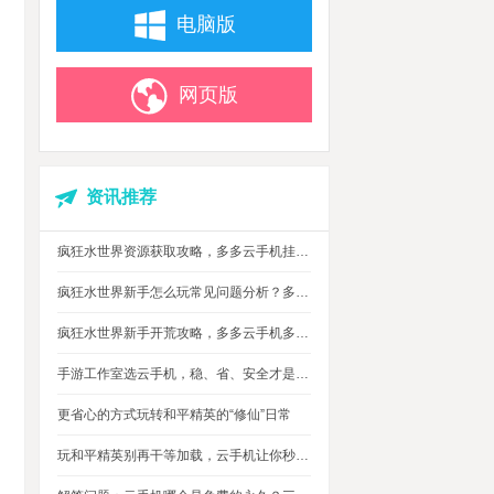
电脑版
网页版
资讯推荐
疯狂水世界资源获取攻略，多多云手机挂机搬砖自动攒材料
疯狂水世界新手怎么玩常见问题分析？多多云手机多开托管挂机升级打怪
疯狂水世界新手开荒攻略，多多云手机多开托管，自动搞定海量重复日常快速升级
手游工作室选云手机，稳、省、安全才是实在考量
更省心的方式玩转和平精英的“修仙”日常
玩和平精英别再干等加载，云手机让你秒玩游戏进战场