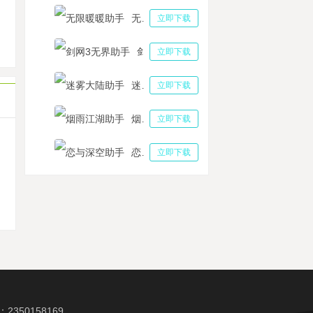
血街篮手游球场见 热血街篮助手离线升级完成
无限暖暖助手
立即下载
和平精英别再干等加载，云手机让你秒玩游戏进战场
剑神域黑衣剑士王牌自动任务助手攻略 刀剑神域黑衣剑士王牌技能循环怎么用
剑网3无界助手
立即下载
迷雾大陆助手
立即下载
烟雨江湖助手
立即下载
恋与深空助手
立即下载
机
350158169