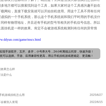
很多地方都可以搜索找到这个工具，如果大家对这个工具感兴趣不妨在
下载网站，直接下载安装就可以开始挂机使用。用这个工具不用有任何
家虚拟的一个手机系统，那么这个手机系统就和我们平时用的手机没什
址，同样有物理地址，并且还有手机的型号等相关的手机信号信息。所以
上面挂机是一样的效果。肯定不会被游戏系统检测到有任何的异常情
ww.ddyun.com/game/mscs.html
实现手游双开、五开、多开，小号养大号，24小时离线云托管，快速升级！
卓系统可以选择。手游、应用兼容性更高，用云手机挂机游戏更稳定、更流畅！
升级效果怎么样
方法是什么
手机游戏挂机怎么用
2025/6/27
召
不会被别人发现
2022/6/15
斗