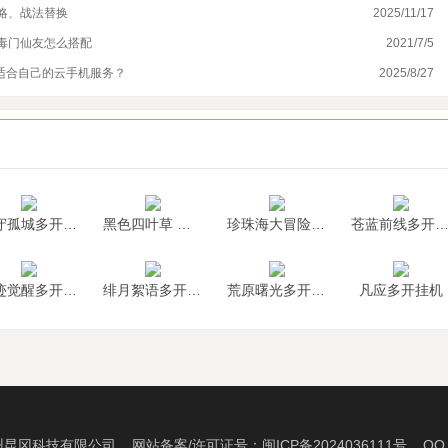
略、战法替换
2025/11/17
热
万毒门仙友怎么搭配
2021/7/5
玩
适合自己的云手机服务？
2025/8/27
刀
墨守孤城多开挂机
黑色四叶草 魔法帝之道多开挂机
珍珠海大冒险多开挂机
苍蓝前线多开挂
神迹觉醒多开挂机
绯月絮语多开挂机
荒原曙光多开挂机
凡应多开挂机
州昆冈科技有限公司 网站备案/许可证号：
闽ICP备2024036111号
QQ：2