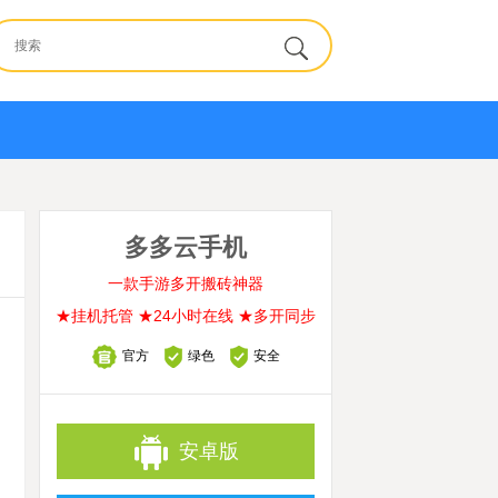
多多云手机
一款手游多开搬砖神器
★挂机托管 ★24小时在线 ★多开同步
官方
绿色
安全
安卓版