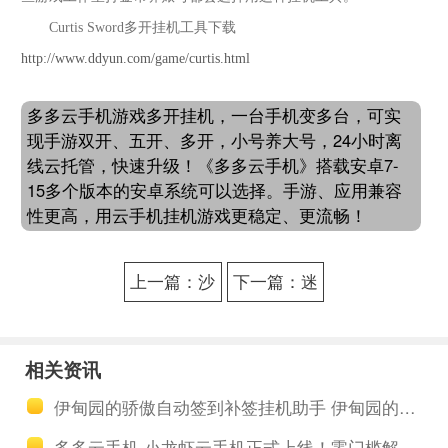
Curtis Sword多开挂机工具下载
http://www.ddyun.com/game/curtis.html
多多云手机游戏多开挂机，一台手机变多台，可实
现手游双开、五开、多开，小号养大号，24小时离
线云托管，快速升级！《多多云手机》搭载安卓7-
15多个版本的安卓系统可以选择。手游、应用兼容
性更高，用云手机挂机游戏更稳定、更流畅！
上一篇：沙
下一篇：迷
城无双挂机
失传说多开
多开软件是
养小号软件
相关资讯
收费的吗 软
是全自动的
伊甸园的骄傲自动签到补签挂机助手 伊甸园的骄傲天之塔玩法攻略
件挂机效果
吗 这软件用
多多云手机·小龙虾云手机正式上线！零门槛解锁 AI云手机自动化全新体验！